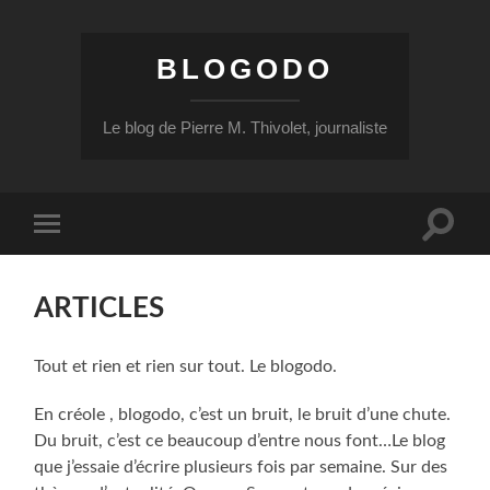
BLOGODO
Le blog de Pierre M. Thivolet, journaliste
Toggle
Toggle
search
mobile
field
menu
ARTICLES
Tout et rien et rien sur tout. Le blogodo.
En créole , blogodo, c’est un bruit, le bruit d’une chute.
Du bruit, c’est ce beaucoup d’entre nous font…Le blog
que j’essaie d’écrire plusieurs fois par semaine. Sur des