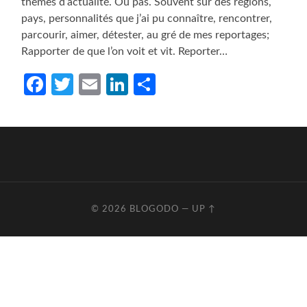
thèmes d’actualité. Ou pas. Souvent sur des régions,
pays, personnalités que j’ai pu connaître, rencontrer,
parcourir, aimer, détester, au gré de mes reportages;
Rapporter de que l’on voit et vit. Reporter…
Facebook
Twitter
Email
LinkedIn
Partager
© 2026
BLOGODO
—
UP ↑