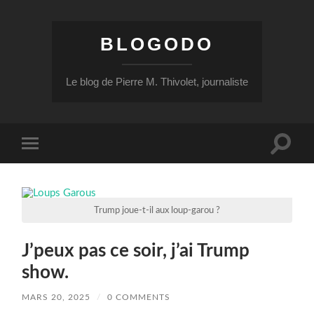
BLOGODO
Le blog de Pierre M. Thivolet, journaliste
Toggle
Toggle
search
mobile
field
menu
Trump joue-t-il aux loup-garou ?
J’peux pas ce soir, j’ai Trump
show.
MARS 20, 2025
/
0 COMMENTS