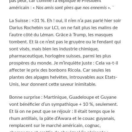
pas peur, car comme l’a expliqué le Président
américain : «
Nos amis sont pires que nos ennemis
». `
La Suisse : +31 %. Eh ! oui, il n’en n’a pas parlé hier soir
Darius Rochebin sur LCI, on ne fait plus les malins de
l’autre côté du Léman. Grâce à Trump, les masques
tombent. Et là ce n’est pas le gruyère ou le fendant qui
sont visés, mais bien les industrie chimique,
pharmaceutique, horlogère suisses, parmi les plus
prospères du monde. Je m’inquiète juste : Cela va-t-il
affecter le prix des bonbons Ricola. Car seules les
plantes des alpages helvètes, introuvables aux Etats-
Unis, leur donnent cette saveur inimitable.
Bonne surprise : Martinique, Guadeloupe et Guyane
vont bénéficier d’un sympathique + 10 %, seulement.
Et là on ne peut que se réjouir : Il était temps que le
rhum antillais, la pâte d’Awara et le couac guyanais,
remplacent sur le marché américain, cognac,