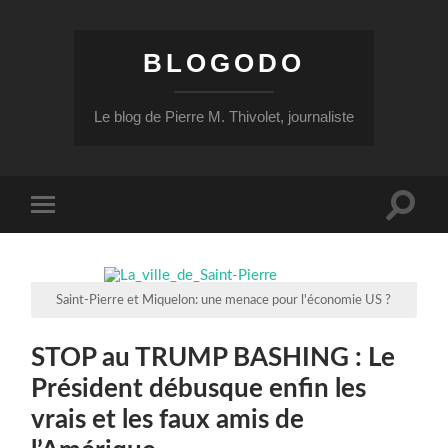
BLOGODO
Le blog de Pierre M. Thivolet, journaliste
Toggle
Toggle
search
mobile
field
menu
Saint-Pierre et Miquelon: une menace pour l'économie US ?
STOP au TRUMP BASHING : Le
Président débusque enfin les
vrais et les faux amis de