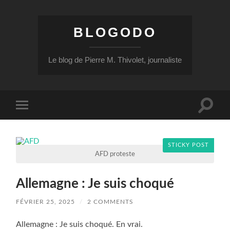
BLOGODO
Le blog de Pierre M. Thivolet, journaliste
Toggle
Toggle
search
mobile
field
menu
STICKY POST
AFD proteste
Allemagne : Je suis choqué
FÉVRIER 25, 2025
/
2 COMMENTS
Allemagne : Je suis choqué. En vrai.