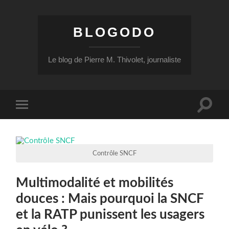
BLOGODO
Le blog de Pierre M. Thivolet, journaliste
Toggle
Toggle
search
mobile
field
menu
Contrôle SNCF
Multimodalité et mobilités
douces : Mais pourquoi la SNCF
et la RATP punissent les usagers