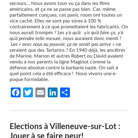
secours… Nous avons tous vu ça dans les films
américains, et ça ne se passe pas bien. Car, même
parfaitement conçues, ces panic room ont toutes un
vice caché. Elles ne sont pas sûres à 100 %
contrairement à ce que promettaient les fabricants. On
nous aurait trompés ? Les
y’a qu’à
:
y’a qu’à faire ça
,
y’a
qu’à prendre telle mesure,
nous auraient donc menti ?
Les «
avec nous au pouvoir, ça ne serait pas arrivé
» ne
seraient que des Tartarins ? En 1940 déjà, les ancêtres
de Marine, Marion et autres Robert ou David avaient
vendu à nos parents la ligne Maginot comme la
défense absolue contre la barbarie nazie. On sait à
quel point cela a été efficace !
Nous vivons une e-
poque formidable.
Facebook
Twitter
Email
LinkedIn
Partager
Elections à Villeneuve-sur-Lot :
Jouer à se faire peur!