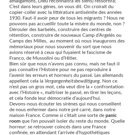
amalgamons, Dieu reconnaîtra les siens) ressortira;
C’est dans leurs gènes, on vous dit. On croirait du
copier-coller avec la littérature antisémite des années
1930. Faut-il avoir peur de tous les migrants ? Nous ne
pouvons pas accueillir toute la misère du monde, non ?
Dérouler des barbelés, construire des centres de
rétention, construire de nouveaux Camp d’Argelès ou
Camps des Milles,
au moment où nous inaugurons des
mémoriaux pour nous souvenir du sort que nous
avions réservé à ceux qui fuyaient le fascisme de
Franco, de Mussolini ou d’Hitler.
Bien sûr que nous n’avons pas connu, mais ne faut-il
pas connaître l’Histoire pour ne pas reproduire à
l’avenir les erreurs et horreurs du passé. Les allemands
appellent cela la
Vergangenheitsbewältigung
. Non ce
n’est pas un gros mot,
cela veut dire la « confrontation
avec l’Histoire », maîtriser le passé, en tirer les leçons,
et cela fonde leur démocratie d’aujourd’hui.
Devons-nous écouter les sirènes qui nous conseillent
de nous enfermer dans notre pré carré, dans notre
maison France. Comme si c’était une sorte de
panic
room
que l’on pouvait isoler du reste du monde. Quelle
horreur: se retrouver coincés dans une France
confinée, en attendant l’arrivée d’hypothétiques