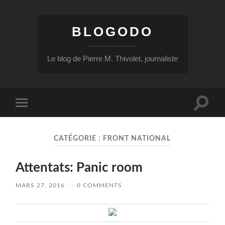
BLOGODO
Le blog de Pierre M. Thivolet, journaliste
Toggle
Toggle
search
mobile
field
menu
CATÉGORIE :
FRONT NATIONAL
Attentats: Panic room
MARS 27, 2016
/
0 COMMENTS