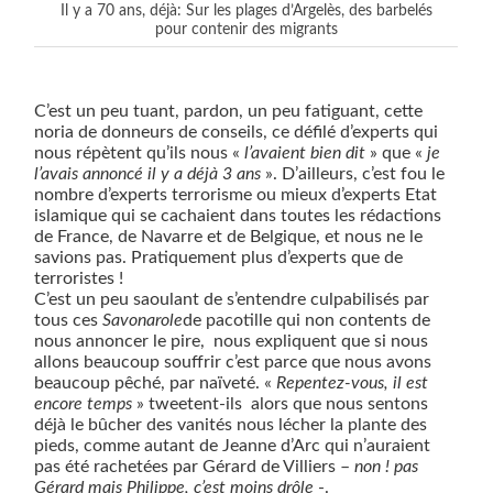
Il y a 70 ans, déjà: Sur les plages d’Argelès, des barbelés
pour contenir des migrants
C’est un peu tuant, pardon, un peu fatiguant, cette
noria de donneurs de conseils, ce défilé d’experts qui
nous répètent qu’ils nous «
l’avaient bien dit
» que «
je
l’avais annoncé il y a déjà 3 ans
». D’ailleurs, c’est fou le
nombre d’experts terrorisme ou mieux d’experts Etat
islamique qui se cachaient dans toutes les rédactions
de France, de Navarre et de Belgique, et nous ne le
savions pas. Pratiquement plus d’experts que de
terroristes !
C’est un peu saoulant de s’entendre culpabilisés par
tous ces
Savonarole
de pacotille qui non contents de
nous annoncer le pire, nous expliquent que si nous
allons beaucoup souffrir c’est parce que nous avons
beaucoup pêché, par naïveté. «
Repentez-vous, il est
encore temps
» tweetent-ils
alors que nous sentons
déjà le bûcher des vanités nous lécher la plante des
pieds, comme autant de Jeanne d’Arc qui n’auraient
pas été rachetées par Gérard de Villiers –
non ! pas
Gérard mais Philippe, c’est moins drôle
-.