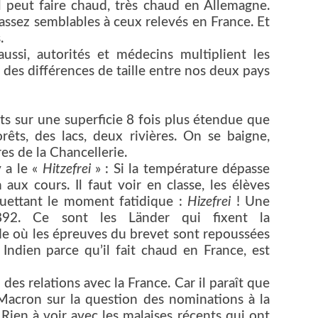
l peut faire chaud, très chaud en Allemagne.
assez semblables à ceux relevés en France. Et
s.
ssi, autorités et médecins multiplient les
 des différences de taille entre nos deux pays
nts sur une superficie 8 fois plus étendue que
orêts, des lacs, deux rivières. On se baigne,
res de la Chancellerie.
y a le «
Hitzefrei
» : Si la température dépasse
ux cours. Il faut voir en classe, les élèves
guettant le moment fatidique :
Hizefrei
! Une
92. Ce sont les Länder qui fixent la
de où les épreuves du brevet sont repoussées
Indien parce qu’il fait chaud en France, est
des relations avec la France. Car il paraît que
Macron sur la question des nominations à la
Rien à voir avec les malaises récents qui ont