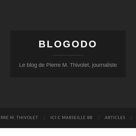
BLOGODO
Le blog de Pierre M. Thivolet, journaliste
RRE M. THIVOLET
ICI C MARSEILLE BB
ARTICLES