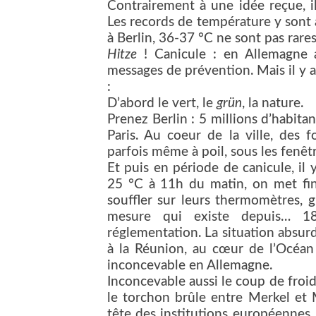
Contrairement à une idée reçue, i
Les records de température y sont 
à Berlin, 36-37 °C ne sont pas rare
Hitze
! Canicule : en Allemagne au
messages de prévention. Mais il y a
:
D’abord le vert, le
grün
, la nature.
Prenez Berlin : 5 millions d’habita
Paris. Au coeur de la ville, des f
parfois même à poil, sous les fenêt
Et puis en période de canicule, il 
25 °C à 11h du matin, on met fin a
souffler sur leurs thermomètres, 
mesure qui existe depuis… 18
réglementation. La situation absur
à la Réunion, au cœur de l’Océan 
inconcevable en Allemagne.
Inconcevable aussi le coup de froid 
le torchon brûle entre Merkel et 
tête des institutions européennes. 