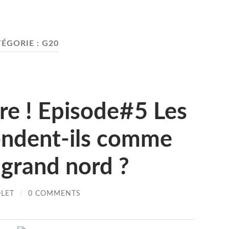
ÉGORIE :
G20
re ! Episode#5 Les
fondent-ils comme
 grand nord ?
OLET
/
0 COMMENTS