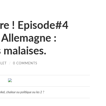
re ! Episode#4
 Allemagne :
 malaises.
OLET
/
0 COMMENTS
kel, chaleur ou politique ou les 2 ?