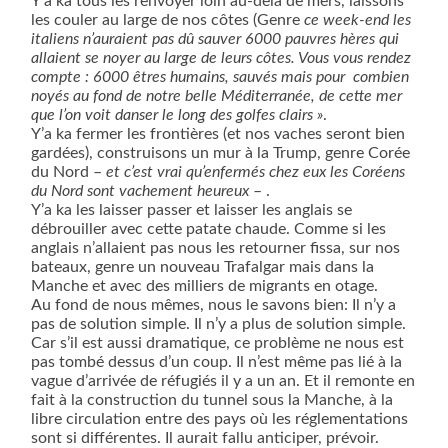
Y’a ka tous les renvoyer loin au-delà de mers, laissons
les couler au large de nos côtes (Genre
ce week-end les
italiens n’auraient pas dû sauver 6000 pauvres hères qui
allaient se noyer au large de leurs côtes. Vous vous rendez
compte : 6000 êtres humains, sauvés mais pour
combien
noyés au fond de notre belle Méditerranée, de cette mer
que l’on voit danser le long des golfes clairs »
.
Y’a ka fermer les frontières (et nos vaches seront bien
gardées), construisons un mur à la Trump, genre Corée
du Nord –
et c’est vrai qu’enfermés chez eux les Coréens
du Nord sont vachement heureux
– .
Y’a ka les laisser passer et laisser les anglais se
débrouiller avec cette patate chaude. Comme si les
anglais n’allaient pas nous les retourner fissa, sur nos
bateaux, genre un nouveau Trafalgar mais dans la
Manche et avec des milliers de migrants en otage.
Au fond de nous mêmes, nous le savons bien: Il n’y a
pas de solution simple. Il n’y a plus de solution simple.
Car s’il est aussi dramatique, ce problème ne nous est
pas tombé dessus d’un coup. Il n’est même pas lié à la
vague d’arrivée de réfugiés il y a un an. Et il remonte en
fait à la construction du tunnel sous la Manche, à la
libre circulation entre des pays où les réglementations
sont si différentes. Il aurait fallu anticiper, prévoir.