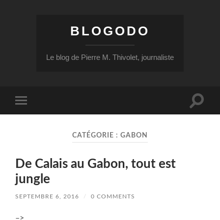
BLOGODO
Le blog de Pierre M. Thivolet, journaliste
Toggle
Toggle
search
mobile
field
menu
CATÉGORIE :
GABON
De Calais au Gabon, tout est
jungle
SEPTEMBRE 6, 2016
/
0 COMMENTS
–>