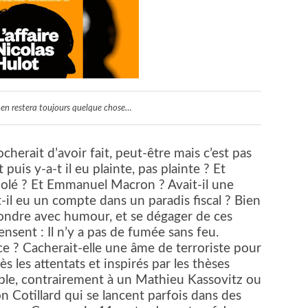
l en restera toujours quelque chose…
ocherait d’avoir fait, peut-être mais c’est pas
t puis y-a-t il eu plainte, pas plainte ? Et
violé ? Et Emmanuel Macron ? Avait-il une
t-il eu un compte dans un paradis fiscal ? Bien
pondre avec humour, et se dégager de ces
nsent : Il n’y a pas de fumée sans feu.
ce ? Cacherait-elle une âme de terroriste pour
ès les attentats et inspirés par les thèses
ble, contrairement à un Mathieu Kassovitz ou
 Cotillard qui se lancent parfois dans des