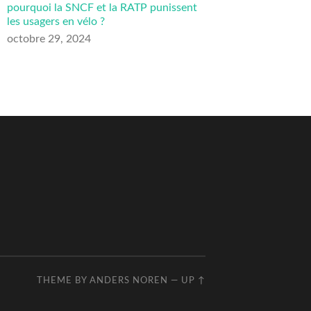
pourquoi la SNCF et la RATP punissent
les usagers en vélo ?
octobre 29, 2024
THEME BY
ANDERS NOREN
—
UP ↑