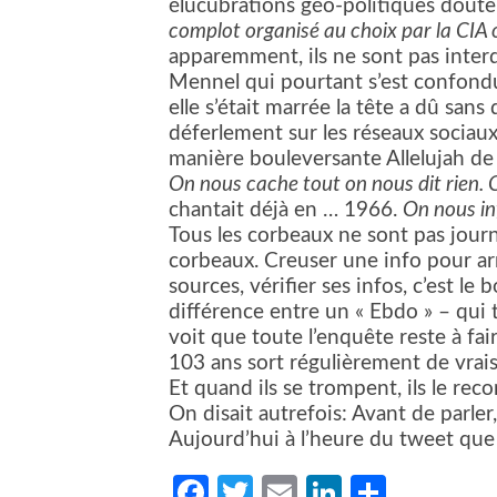
élucubrations géo-politiques dou
complot organisé au choix par la CIA o
apparemment, ils ne sont pas interd
Mennel qui pourtant s’est confondu
elle s’était marrée la tête a dû san
déferlement sur les réseaux sociaux.
manière bouleversante Allelujah d
On nous cache tout on nous dit rien. 
chantait déjà en … 1966.
On nous in
Tous les corbeaux ne sont pas journa
corbeaux. Creuser une info pour arri
sources, vérifier ses infos, c’est le b
différence entre un « Ebdo » – qui ti
voit que toute l’enquête reste à fai
103 ans sort régulièrement de vrais
Et quand ils se trompent, ils le reco
On disait autrefois: Avant de parler
Aujourd’hui à l’heure du tweet que f
Facebook
Twitter
Email
LinkedIn
Partag