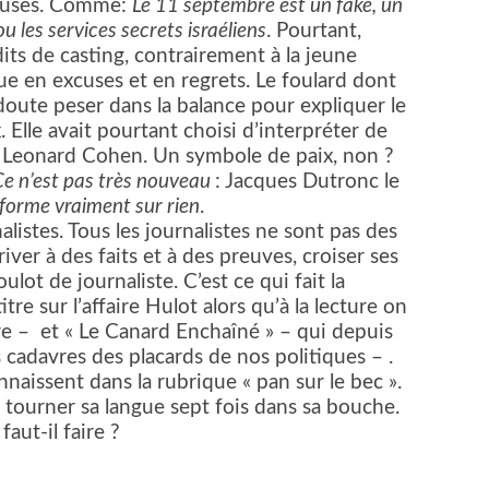
teuses. Comme:
Le 11 septembre est un fake, un
u les services secrets israéliens
. Pourtant,
its de casting, contrairement à la jeune
e en excuses et en regrets. Le foulard dont
s doute peser dans la balance pour expliquer le
 Elle avait pourtant choisi d’interpréter de
e Leonard Cohen. Un symbole de paix, non ?
Ce n’est pas très nouveau
: Jacques Dutronc le
forme vraiment sur rien
.
listes. Tous les journalistes ne sont pas des
ver à des faits et à des preuves, croiser ses
oulot de journaliste. C’est ce qui fait la
tre sur l’affaire Hulot alors qu’à la lecture on
re –
et « Le Canard Enchaîné » – qui depuis
 cadavres des placards de nos politiques – .
nnaissent dans la rubrique « pan sur le bec ».
, tourner sa langue sept fois dans sa bouche.
aut-il faire ?
er