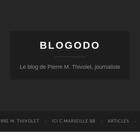
BLOGODO
Le blog de Pierre M. Thivolet, journaliste
RRE M. THIVOLET
ICI C MARSEILLE BB
ARTICLES