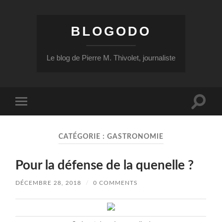
BLOGODO
Le blog de Pierre M. Thivolet, journaliste
Toggle
Toggle
search
mobile
field
menu
CATÉGORIE :
GASTRONOMIE
Pour la défense de la quenelle ?
DÉCEMBRE 28, 2018
/
0 COMMENTS