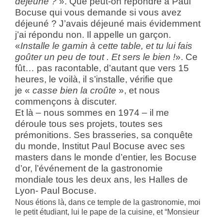
déjeuné ?
». Que peut-on répondre à Paul
Bocuse qui vous demande si vous avez
déjeuné ? J’avais déjeuné mais évidemment
j’ai répondu non. Il appelle un garçon.
«
Installe le gamin à cette table, et tu lui fais
goûter un peu de tout . Et sers le bien !
». Ce
fût… pas racontable, d’autant que vers 15
heures, le voilà, il s’installe, vérifie que
je «
casse bien la croûte
», et nous
commençons à discuter.
Et là – nous sommes en 1974 – il me
déroule tous ses projets, toutes ses
prémonitions. Ses brasseries, sa conquête
du monde, Institut Paul Bocuse avec ses
masters dans le monde d’entier, les Bocuse
d’or, l’événement de la g
astronomie
mondiale tous les deux ans, les Halles de
Lyon- Paul Bocuse.
Nous étions là, dans ce temple de la gastronomie, moi
le petit étudiant, lui le pape de la cuisine, et “Monsieur