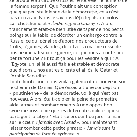
se produire au cirque Gruss et renouveler le numéro de
la femme serpent! Que Poutine ait une conception
quelque peu stalinienne de la démocratie, cela n’est
pas nouveau. Nous le savions déjà depuis au moins…
La Tchétchénie et «
l’ordre règne à Grozny
». Alors,
franchement était-ce bien utile de taper de nos petits
poings sur la table, de décréter un embargo contre la
Russie, ce qui pénalise d’abord nos producteurs de
fruits, légumes, viandes, de priver la marine russe de
nos beaux bateaux de guerre, ce qui nous a coûté une
petite fortune ? Et tout ça pour les vendre à qui ? A
l’Egypte, un
allié aussi fiable et stable et démocrate
que disons… nos autres clients et alliés, le Qatar et
l’Arabie Saoudite.
Toute honte bue, nous voilà également de nouveau sur
le chemin de Damas. Que Assad ait une conception
« poutinienne » de la démocratie, voilà qui n’est pas
nouveau. Alors, était-ce bien la peine de promettre
aide, armes et bombardements à une opposition
syrienne aussi unie que les différentes milices qui se
partagent la Libye ? Etait-ce prudent de jurer la main
sur le cœur,
« jamais avec Assad
», pour maintenant
laisser tomber cette petite phrase: «
Jamais sans la
participation de l’armée syrienne
. »