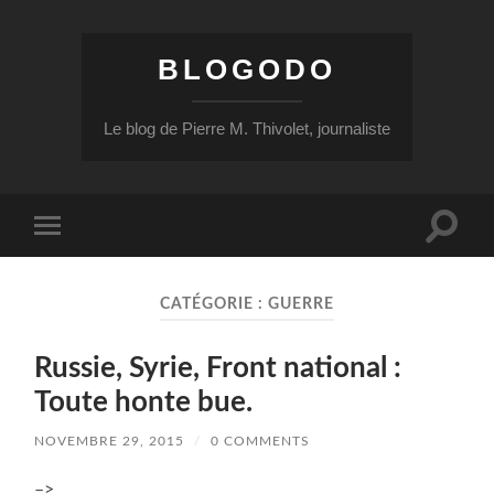
BLOGODO
Le blog de Pierre M. Thivolet, journaliste
Toggle
Toggle
search
mobile
field
menu
CATÉGORIE :
GUERRE
Russie, Syrie, Front national :
Toute honte bue.
NOVEMBRE 29, 2015
/
0 COMMENTS
–>