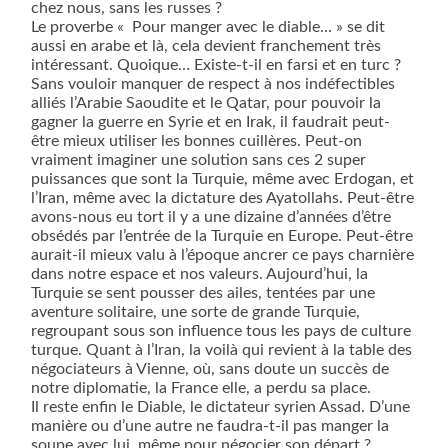
chez nous, sans les russes ?
Le proverbe « Pour manger avec le diable… » se dit
aussi en arabe et là, cela devient franchement très
intéressant. Quoique… Existe-t-il en farsi et en turc ?
Sans vouloir manquer de respect à nos indéfectibles
alliés l’Arabie Saoudite et le Qatar, pour pouvoir la
gagner la guerre en Syrie et en Irak, il faudrait peut-
être mieux utiliser les bonnes cuillères. Peut-on
vraiment imaginer une solution sans ces 2 super
puissances que sont la Turquie, même avec Erdogan, et
l’Iran, même avec la dictature des Ayatollahs. Peut-être
avons-nous eu tort il y a une dizaine d’années d’être
obsédés par l’entrée de la Turquie en Europe. Peut-être
aurait-il mieux valu à l’époque ancrer ce pays charnière
dans notre espace et nos valeurs. Aujourd’hui, la
Turquie se sent pousser des ailes, tentées par une
aventure solitaire, une sorte de grande Turquie,
regroupant sous son influence tous les pays de culture
turque. Quant à l’Iran, la voilà qui revient à la table des
négociateurs à Vienne, où, sans doute un succès de
notre diplomatie, la France elle, a perdu sa place.
Il reste enfin le Diable, le dictateur syrien Assad. D’une
manière ou d’une autre ne faudra-t-il pas manger la
soupe avec lui, même pour négocier son départ ?