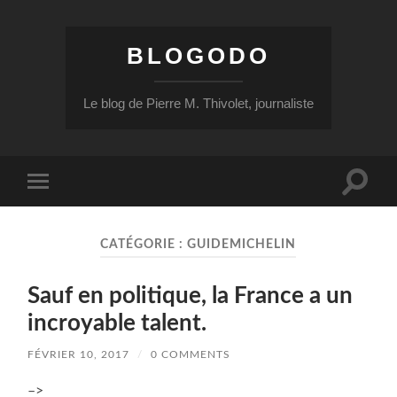
BLOGODO
Le blog de Pierre M. Thivolet, journaliste
Toggle
Toggle
search
mobile
field
menu
CATÉGORIE :
GUIDEMICHELIN
Sauf en politique, la France a un
incroyable talent.
FÉVRIER 10, 2017
/
0 COMMENTS
–>