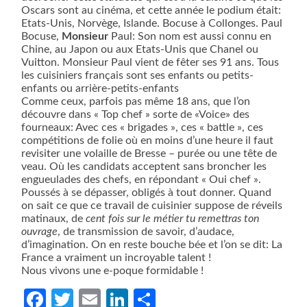
Oscars sont au cinéma, et cette année le podium était:
Etats-Unis, Norvège, Islande. Bocuse à Collonges. Paul
Bocuse,
Monsieur
Paul: Son nom est aussi connu en
Chine, au Japon ou aux Etats-Unis que Chanel ou
Vuitton. Monsieur Paul vient de fêter ses 91 ans. Tous
les cuisiniers français sont ses enfants ou petits-
enfants ou arrière-petits-enfants
Comme ceux, parfois pas même 18 ans, que l’on
découvre dans « Top chef » sorte de «Voice» des
fourneaux: Avec ces « brigades », ces « battle », ces
compétitions de folie où en moins d’une heure il faut
revisiter une volaille de Bresse – purée ou une tête de
veau. Où les candidats acceptent sans broncher les
engueulades des chefs, en répondant « Oui chef ».
Poussés à se dépasser, obligés à tout donner. Quand
on sait ce que ce travail de cuisinier suppose de réveils
matinaux, de
cent fois sur le métier tu remettras ton
ouvrage
, de transmission de savoir, d’audace,
d’imagination. On en reste bouche bée et l’on se dit: La
France a vraiment un incroyable talent !
Nous vivons une e-poque formidable !
Facebook
Twitter
Email
LinkedIn
Partager