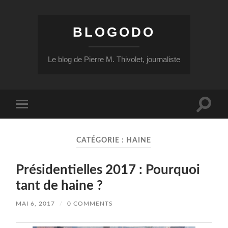
BLOGODO
Le blog de Pierre M. Thivolet, journaliste
Toggle
Toggle
search
mobile
field
menu
CATÉGORIE :
HAINE
Présidentielles 2017 : Pourquoi
tant de haine ?
MAI 6, 2017
/
0 COMMENTS