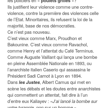
les policiers en «
poulets grillés
»?
Ils justifient leur violence comme une contre-
violence, contre la première des violences celle
de l’Etat. Minoritaires, ils refusent la loi de la
majorité, base de nos démocraties.
Ce n’est pas nouveau.
C’est vieux comme Marx, Proudhon et
Bakounine. C’est vieux comme Ravachol,
comme Henry et l’attentat du Café Terminus.
Comme Auguste Vaillant qui lança une bombe
en pleine Assemblée Nationale en 1893, ou
l’anarchiste italien Caserio qui assassina le
Président Sadi Carnot à Lyon en 1894.
Dans
les Justes
, Albert Camus qui met en
scène les débats et les doutes entre anarchistes
qui commettent un attentat, fait dire à l’un
d’entre eux Kaliayev : «
J’ai lancé la bombe sur
votre tyrannie, non sur un homme
.»