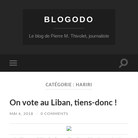
BLOGODO
Le blog de Pierre M. Thivolet, journaliste
Toggle
Toggle
search
mobile
field
menu
CATÉGORIE :
HARIRI
On vote au Liban, tiens-donc !
MAI 6, 2018
/
0 COMMENTS