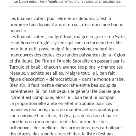
Le Liban paraît bien fragile au milieu d’une région si ensanglantée.
Les libanais votent pour élire leurs députés. C’est la
première fois depuis 9 ans et en soi, c’est donc une bonne
nouvelle.
Les libanais votent, malgré tout, malgré la guerre en Syrie,
le million de réfugiés syriens qui sont un fardeau terrible
pour leur petit pays, malgré les pressions, malgré les
manœuvres des toutes les grandes puissances de la région
et d’ailleurs. De l’Iran à l’Arabie Saoudite en passant par la
Turquie et Israël, chacun y avance ses pions, y finance ses
réseaux, y achète ses alliés. Malgré tout, le Liban fait
figure d’exception « démocratique » dans le monde arabe.
Bien sûr, il faut mettre démocratie entre beaucoup de
parenthèses. Si l’on sait depuis le général De Gaulle que
l’Orient est compliqué, alors le Liban tient le pompon.
La proportionnelle a été en effet introduite pour ces
nouvelles élections, mais en maintenant des quotas par
confessions. Et au Liban, il n’y a pas de division binaire
chrétiens ou musulmans, mais des maronites, des
orthodoxes, des melkites, des arméniens, des catholiques,
des druzes, des sunnites, des chiites, la liste n’est pas