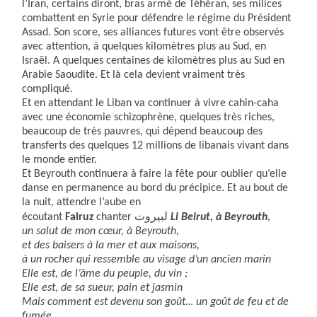
l’Iran, certains diront, bras armé de Téhéran, ses milices
combattent en Syrie pour défendre le régime du Président
Assad. Son score, ses alliances futures vont être observés
avec attention, à quelques kilomètres plus au Sud, en
Israël. A quelques centaines de kilomètres plus au Sud en
Arabie Saoudite. Et là cela devient vraiment très
compliqué.
Et en attendant le Liban va continuer à vivre cahin-caha
avec une économie schizophrène, quelques très riches,
beaucoup de très pauvres, qui dépend beaucoup des
transferts des quelques 12 millions de libanais vivant dans
le monde entier.
Et Beyrouth continuera à faire la fête pour oublier qu’elle
danse en permanence au bord du précipice. Et au bout de
la nuit, attendre l’aube en
لبيروت
écoutant
Fairuz
chanter
Li Beirut,
à Beyrouth
,
un salut de mon cœur, à Beyrouth,
et des baisers à la mer et aux maisons,
à un rocher qui ressemble au visage d’un ancien marin
Elle est, de l’âme du peuple, du vin ;
Elle est, de sa sueur, pain et jasmin
Mais comment est devenu son goût… un goût de feu et de
fumée…