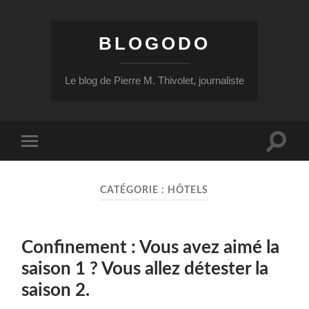
BLOGODO
Le blog de Pierre M. Thivolet, journaliste
Toggle
Toggle
search
mobile
field
menu
CATÉGORIE :
HÔTELS
Confinement : Vous avez aimé la
saison 1 ? Vous allez détester la
saison 2.