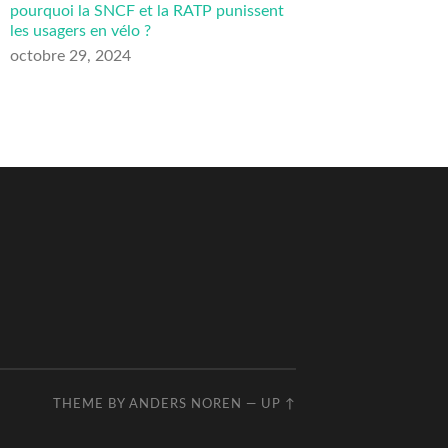
pourquoi la SNCF et la RATP punissent
les usagers en vélo ?
octobre 29, 2024
THEME BY
ANDERS NOREN
—
UP ↑