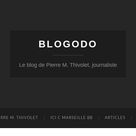
BLOGODO
Le blog de Pierre M. Thivolet, journaliste
RRE M. THIVOLET
ICI C MARSEILLE BB
ARTICLES