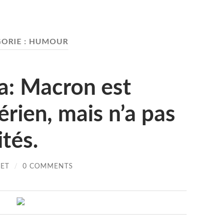
ORIE :
HUMOUR
: Macron est
érien, mais n’a pas
ités.
LET
/
0 COMMENTS