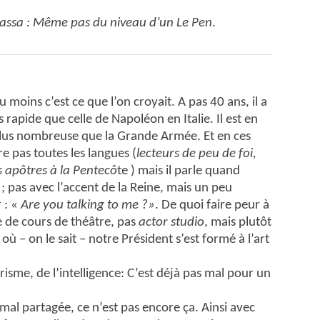
assa : Même pas du niveau d’un Le Pen
.
moins c’est ce que l’on croyait. A pas 40 ans, il a
apide que celle de Napoléon en Italie. Il est en
plus nombreuse que la Grande Armée. Et en ces
e pas toutes les langues (
lecteurs de peu de foi,
es apôtres à la Pentecô
te ) mais il parle quand
 pas avec l’accent de la Reine, mais un peu
 : «
Are you talking to me ?»
. De quoi faire peur à
 de cours de théâtre, pas
actor studio
, mais plutôt
ù – on le sait – notre Président s’est formé à l’art
risme, de l’intelligence: C’est déjà pas mal pour un
 mal partagée, ce n’est pas encore ça. Ainsi avec