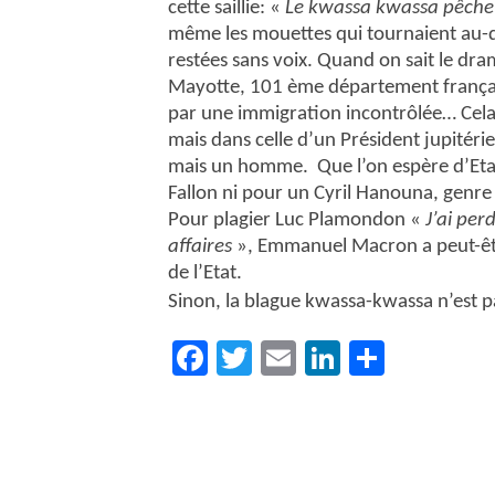
cette saillie: «
Le kwassa kwassa pêche 
même les mouettes qui tournaient au-de
restées sans voix. Quand on sait le dr
Mayotte, 101 ème département français
par une immigration incontrôlée… Cela 
mais dans celle d’un Président jupitéri
mais un homme.
Que l’on espère d’Eta
Fallon ni pour un Cyril Hanouna, genre 
Pour plagier Luc Plamondon «
J’ai per
affaires
», Emmanuel Macron a peut-être
de l’Etat.
Sinon, la blague kwassa-kwassa n’est p
Facebook
Twitter
Email
LinkedIn
Partag