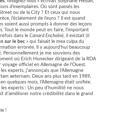
nés
. «
Indignez-vous
» écrivait Stéphane HesseI,
lions d’exemplaires. Où sont passés les
treet ou de la City ? Et ceux qui nous
èce, l’éclatement de l’euro ? Il est quand
es soient aussi prompts à donner des leçons
rs. Tout le monde peut en faire, l’important
refois dans le
Canard Enchaîné,
il existait (il
n sur le bec
» qui faisait le mea culpa du
formation erronée. Il y aujourd’hui beaucoup
nt. Personnellement je me souviens des
moment où Erich Honecker dirigeant de la RDA
 voyage officiel en Allemagne de l’Ouest.
 les experts, j’annonçais que l’Allemagne
vitam aeternam. Deux ans plus tard en 1989,
 en quelques mois, l’Allemagne était unifiée.
et les experts : Un peu d’humilité ne nous
it d’améliorer notre crédibilité dans le grand
e !