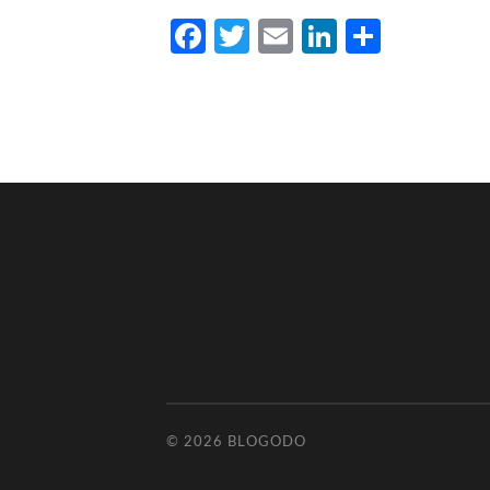
Facebook
Twitter
Email
LinkedIn
Partag
© 2026
BLOGODO