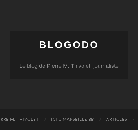
BLOGODO
Le blog de Pierre M. Thivolet, journaliste
RRE M. THIVOLET
ICI C MARSEILLE BB
ARTICLES