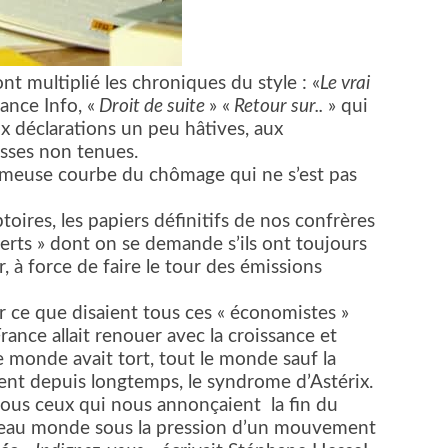
t multiplié les chroniques du style : «
Le vrai
nce Info, «
Droit de suite
» «
Retour sur..
» qui
ux déclarations un peu hâtives, aux
sses non tenues.
fameuse courbe du chômage qui ne s’est pas
toires, les papiers définitifs de nos confrères
perts » dont on se demande s’ils ont toujours
r, à force de faire le tour des émissions
tir ce que disaient tous ces « économistes »
ance allait renouer avec la croissance et
e monde avait tort, tout le monde sauf la
lent depuis longtemps, le syndrome d’Astérix.
 de tous ceux qui nous annonçaient
la fin du
veau monde sous la pression d’un mouvement