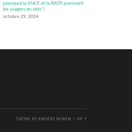
pourquoi la SNCF et la RATP punissent
les usagers en vélo ?
octobre 29, 2024
THEME BY
ANDERS NOREN
—
UP ↑