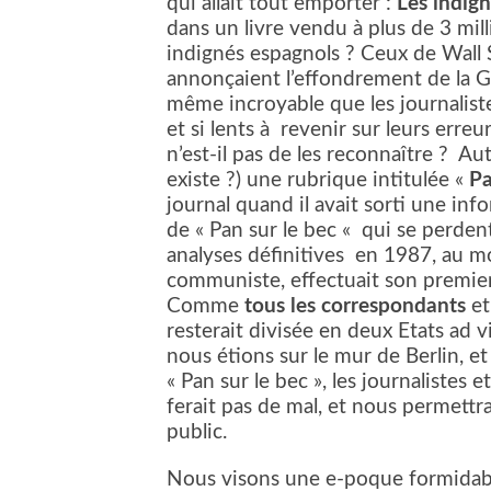
qui allait tout emporter :
Les indig
dans un livre vendu à plus de 3 mil
indignés espagnols ? Ceux de Wall S
annonçaient l’effondrement de la Gr
même incroyable que les journalist
et si lents à
revenir sur leurs erreu
n’est-il pas de les reconnaître ?
Aut
existe ?) une rubrique intitulée «
Pa
journal quand il avait sorti une in
de « Pan sur le bec « qui se perde
analyses définitives en 1987, au 
communiste, effectuait son premier
Comme
tous les correspondants
et
resterait divisée en deux Etats ad 
nous étions sur le mur de Berlin, et
« Pan sur le bec », les journalistes 
ferait pas de mal, et nous permettra
public.
Nous visons une e-poque formidabl