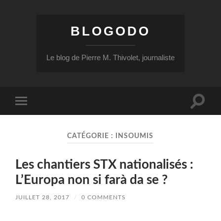
BLOGODO
Le blog de Pierre M. Thivolet, journaliste
Toggle
Toggle
search
mobile
field
menu
CATÉGORIE :
INSOUMIS
Les chantiers STX nationalisés :
L’Europa non si farà da se ?
JUILLET 28, 2017
/
0 COMMENTS