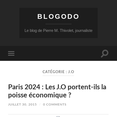
BLOGODO
Le blog de Pierre M. Thivolet, journaliste
Toggle
Toggle
search
mobile
field
menu
CATÉGORIE :
J.O
Paris 2024 : Les J.O portent-ils la
poisse économique ?
JUILLET 30, 2015
/
0 COMMENTS