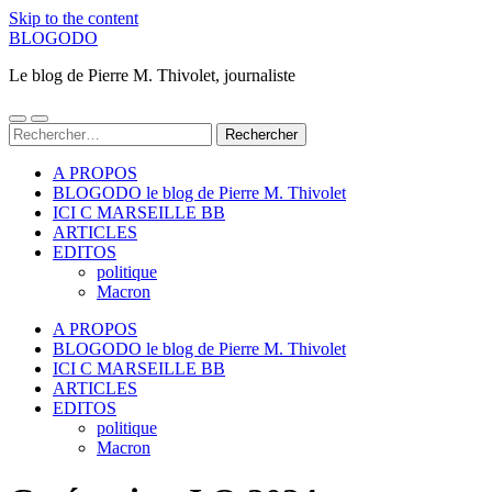
Skip to the content
BLOGODO
Le blog de Pierre M. Thivolet, journaliste
Toggle
Toggle
Rechercher :
mobile
search
menu
field
A PROPOS
BLOGODO le blog de Pierre M. Thivolet
ICI C MARSEILLE BB
ARTICLES
EDITOS
politique
Macron
A PROPOS
BLOGODO le blog de Pierre M. Thivolet
ICI C MARSEILLE BB
ARTICLES
EDITOS
politique
Macron