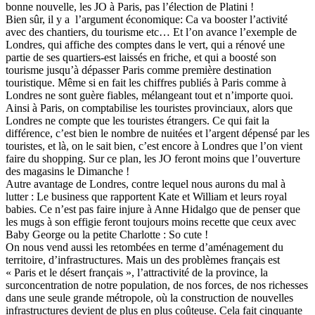
bonne nouvelle, les JO à Paris, pas l’élection de Platini !
Bien sûr, il y a
l’argument économique: Ca va booster l’activité
avec des chantiers, du tourisme etc… Et l’on avance l’exemple de
Londres, qui affiche des comptes dans le vert, qui a rénové une
partie de ses quartiers-est laissés en friche, et qui a boosté son
tourisme jusqu’à dépasser Paris comme première destination
touristique. Même si en fait les chiffres publiés à Paris comme à
Londres ne sont guère fiables, mélangeant tout et n’importe quoi.
Ainsi à Paris, on comptabilise les touristes provinciaux, alors que
Londres ne compte que les touristes étrangers. Ce qui fait la
différence, c’est bien le nombre de nuitées et l’argent dépensé par les
touristes, et là, on le sait bien, c’est encore à Londres que l’on vient
faire du shopping. Sur ce plan, les JO feront moins que l’ouverture
des magasins le Dimanche !
Autre avantage de Londres, contre lequel nous aurons du mal à
lutter : Le business que rapportent Kate et William et leurs royal
babies. Ce n’est pas faire injure à Anne Hidalgo que de penser que
les mugs à son effigie feront toujours moins recette que ceux avec
Baby George ou la petite Charlotte : So cute !
On nous vend aussi les retombées en terme d’aménagement du
territoire, d’infrastructures. Mais un des problèmes français est
« Paris et le désert français », l’attractivité de la province, la
surconcentration de notre population, de nos forces, de nos richesses
dans une seule grande métropole, où la construction de nouvelles
infrastructures devient de plus en plus coûteuse. Cela fait cinquante