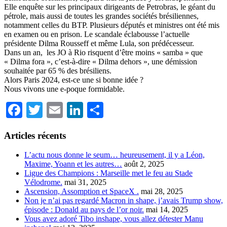
Elle enquête sur les principaux dirigeants de Petrobras, le géant du
pétrole, mais aussi de toutes les grandes sociétés brésiliennes,
notamment celles du BTP. Plusieurs députés et ministres ont été mis
en examen ou en prison. Le scandale éclabousse l’actuelle
présidente Dilma Rousseff et même Lula, son prédécesseur.
Dans un an,
les JO à Rio risquent d’être moins « samba » que
« Dilma fora », c’est-à-dire « Dilma dehors », une démission
souhaitée par 65 % des brésiliens.
Alors Paris 2024, est-ce une si bonne idée ?
Nous vivons une e-poque formidable.
Facebook
Twitter
Email
LinkedIn
Partager
Articles récents
L’actu nous donne le seum… heureusement, il y a Léon,
Maxime, Yoann et les autres…
août 2, 2025
Ligue des Champions : Marseille met le feu au Stade
Vélodrome.
mai 31, 2025
Ascension, Assomption et SpaceX .
mai 28, 2025
Non je n’ai pas regardé Macron in shape, j’avais Trump show,
épisode : Donald au pays de l’or noir.
mai 14, 2025
Vous avez adoré Tibo inshape, vous allez détester Manu