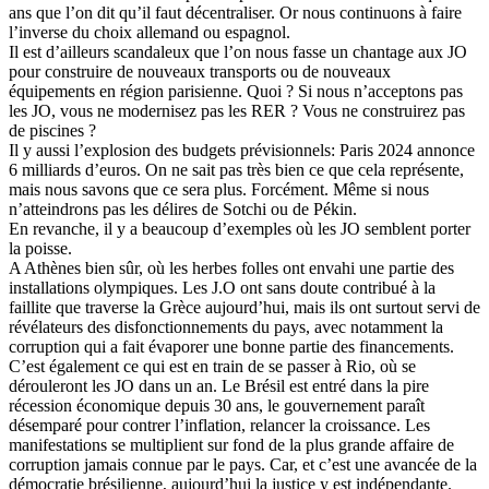
ans que l’on dit qu’il faut décentraliser. Or nous continuons à faire
l’inverse du choix allemand ou espagnol.
Il est d’ailleurs scandaleux que l’on nous fasse un chantage aux JO
pour construire de nouveaux transports ou de nouveaux
équipements en région parisienne. Quoi ? Si nous n’acceptons pas
les JO, vous ne modernisez pas les RER ? Vous ne construirez pas
de piscines ?
Il y aussi l’explosion des budgets prévisionnels: Paris 2024 annonce
6 milliards d’euros. On ne sait pas très bien ce que cela représente,
mais nous savons que ce sera plus. Forcément. Même si nous
n’atteindrons pas les délires de Sotchi ou de Pékin.
En revanche, il y a beaucoup d’exemples où les JO semblent porter
la poisse.
A Athènes bien sûr, où les herbes folles ont envahi une partie des
installations olympiques. Les J.O ont sans doute contribué à la
faillite que traverse la Grèce aujourd’hui, mais ils ont surtout servi de
révélateurs des disfonctionnements du pays, avec notamment la
corruption qui a fait évaporer une bonne partie des financements.
C’est également ce qui est en train de se passer à Rio, où se
dérouleront les JO dans un an. Le Brésil est entré dans la pire
récession économique depuis 30 ans, le gouvernement paraît
désemparé pour contrer l’inflation, relancer la croissance. Les
manifestations se multiplient sur fond de la plus grande affaire de
corruption jamais connue par le pays. Car, et c’est une avancée de la
démocratie brésilienne, aujourd’hui la justice y est indépendante.