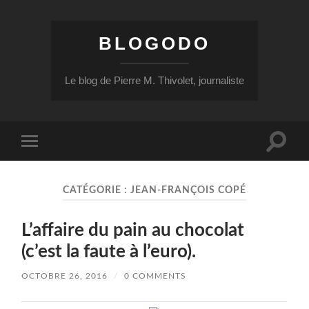
BLOGODO
Le blog de Pierre M. Thivolet, journaliste
Toggle
Toggle
search
mobile
field
menu
CATÉGORIE :
JEAN-FRANÇOIS COPÉ
L’affaire du pain au chocolat
(c’est la faute à l’euro).
OCTOBRE 26, 2016
/
0 COMMENTS