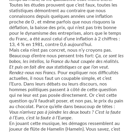
Toutes les études prouvent que c’est faux, toutes les
statistiques démontrent au contraire que nous
connaissons depuis quelques années une inflation
proche de 0 , et même parfois que nous risquons la
déflation, la baisse des prix, qui n’est pas très bonne
pour le dynamisme des entreprises, alors que le temps
du Franc, a été aussi celui d’une inflation à 2 chiffres :
13, 4 % en 1981, contre 0,6 aujourd’hui.
Mais cela n’est pas concret, nous n’y croyons pas.
Beaucoup d’entre nous pensent très fort:
Ça, ce sont les
bobos, les intellos, la France du haut coupée des réalités.
Et puis on fait dire aux statistiques ce que l’on veut.
Rendez-nous nos Francs
. Pour expliquer nos difficultés
actuelles, il nous faut un coupable simple, et c’est
l’Euro. Dans leurs débats ou leurs discours, nos
hommes politiques passent à côté de cette question
qui ne leur est pas posée directement. Or c’est cette
question qu’il faudrait poser, et non pas, le prix du pain
au chocolat. Parce qu’elle dans beaucoup de têtes :
Vous n’arrivez pas à joindre les deux bouts ? C’est la faute
à l’Euro, c’est la faute à l’Europe
.
En jouant cette musique, les démagos ressemblent au
joueur de flûte de Hamelin (Hameln). Vous savez, c’est