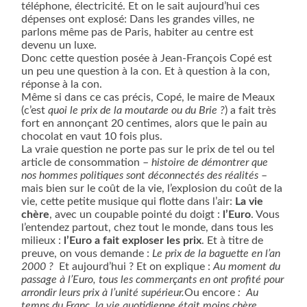
téléphone, électricité. Et on le sait aujourd’hui ces
dépenses ont explosé: Dans les grandes villes, ne
parlons même pas de Paris, habiter au centre est
devenu un luxe.
Donc cette question posée à Jean-François Copé est
un peu une question à la con. Et à question à la con,
réponse à la con.
Même si dans ce cas précis, Copé, le maire de Meaux
(c’est
quoi le prix de la moutarde ou du Brie ?
) a fait très
fort en annonçant 20 centimes, alors que le pain au
chocolat en vaut 10 fois plus.
La vraie question ne porte pas sur le prix de tel ou tel
article de consommation –
histoire de démontrer que
nos hommes politiques sont déconnectés des réalités
–
mais bien sur le coût de la vie, l’explosion du coût de la
vie, cette petite musique qui flotte dans l’air:
La vie
chère
, avec un coupable pointé du doigt :
l’Euro
. Vous
l’entendez partout, chez tout le monde, dans tous les
milieux :
l’Euro a fait exploser les prix
. Et à titre de
preuve, on vous demande :
Le prix de la baguette en l’an
2000 ?
Et aujourd’hui ? Et on explique :
Au moment du
passage à l’Euro, tous les commerçants en ont profité pour
arrondir leurs prix à l’unité supérieur.
Ou encore
:
Au
temps du Franc, la vie quotidienne était moins chère.