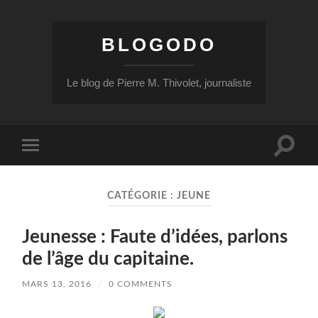
BLOGODO
Le blog de Pierre M. Thivolet, journaliste
Toggle
Toggle
search
mobile
field
menu
CATÉGORIE :
JEUNE
Jeunesse : Faute d’idées, parlons
de l’âge du capitaine.
MARS 13, 2016
/
0 COMMENTS