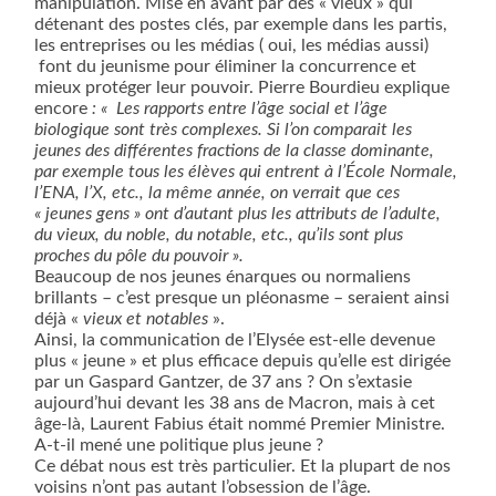
manipulation. Mise en avant par des « vieux » qui
détenant des postes clés, par exemple dans les partis,
les entreprises ou les médias ( oui, les médias aussi)
font du jeunisme pour éliminer la concurrence et
mieux protéger leur pouvoir. Pierre Bourdieu explique
encore
: « Les rapports entre l’âge social et l’âge
biologique sont très complexes. Si l’on comparait les
jeunes des différentes fractions de la classe dominante,
par exemple tous les élèves qui entrent à l’École Normale,
l’ENA, l’X, etc., la même année, on verrait que ces
« jeunes gens » ont d’autant plus les attributs de l’adulte,
du vieux, du noble, du notable, etc., qu’ils sont plus
proches du pôle du pouvoir ».
Beaucoup de nos jeunes énarques ou normaliens
brillants – c’est presque un pléonasme – seraient ainsi
déjà «
vieux et notables
».
Ainsi, la communication de l’Elysée est-elle devenue
plus « jeune » et plus efficace depuis qu’elle est dirigée
par un Gaspard Gantzer, de 37 ans ?
On s’extasie
aujourd’hui devant les 38 ans de Macron, mais à cet
âge-là, Laurent Fabius était nommé Premier Ministre.
A-t-il mené une politique plus jeune ?
Ce débat nous est très particulier. Et la plupart de nos
voisins n’ont pas autant l’obsession de l’âge.