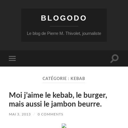
BLOGODO
Le blog de Pierre M. Thivolet, journaliste
Toggle
Toggle
search
mobile
field
menu
CATÉGORIE :
KEBAB
Moi j’aime le kebab, le burger,
mais aussi le jambon beurre.
MAI 3, 2013
/
0 COMMENTS