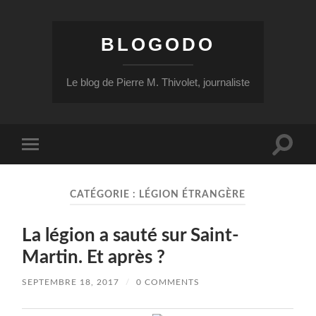
BLOGODO
Le blog de Pierre M. Thivolet, journaliste
Toggle
Toggle
search
mobile
field
menu
CATÉGORIE :
LÉGION ÉTRANGÈRE
La légion a sauté sur Saint-
Martin. Et après ?
SEPTEMBRE 18, 2017
/
0 COMMENTS