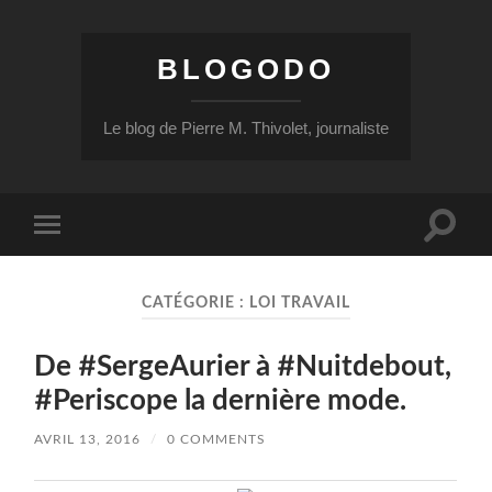
BLOGODO
Le blog de Pierre M. Thivolet, journaliste
Toggle
Toggle
search
mobile
field
menu
CATÉGORIE :
LOI TRAVAIL
De #SergeAurier à #Nuitdebout,
#Periscope la dernière mode.
AVRIL 13, 2016
/
0 COMMENTS