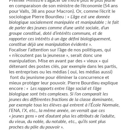
Premier Ministre s’agacer de n’être plus le plus jeune
en comparaison de son ministre de l’économie (54 ans
pour Valls, 38 ans pour Macron). Or, comme l’écrit le
sociologue Pierre Bourdieu : «
L’âge est une donnée
biologique socialement manipulée et manipulable ; le fait
de parler des jeunes comme d’une unité sociale, d’un
groupe constitué, doté d’intérêts communs, et de
rapporter ces intérêts à un âge défini biologiquement,
constitue déjà une manipulation évidente ».
Focaliser l’attention sur l’âge de nos politiques, qui
« n’écoutent pas la jeunesse », serait donc une
manipulation. Mise en avant par des « vieux » qui
détenant des postes clés, par exemple dans les partis,
les entreprises ou les médias ( oui, les médias aussi)
font du jeunisme pour éliminer la concurrence et
mieux protéger leur pouvoir. Pierre Bourdieu explique
encore
: « Les rapports entre l’âge social et l’âge
biologique sont très complexes. Si l’on comparait les
jeunes des différentes fractions de la classe dominante,
par exemple tous les élèves qui entrent à l’École Normale,
l’ENA, l’X, etc., la même année, on verrait que ces
« jeunes gens » ont d’autant plus les attributs de l’adulte,
du vieux, du noble, du notable, etc., qu’ils sont plus
proches du pôle du pouvoir ».