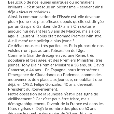
Beaucoup de nos jeunes énarques ou normaliens
brillants – c’est presque un pléonasme – seraient ainsi
déjà «
vieux et notables
».
Ainsi, la communication de l’Elysée est-elle devenue
plus « jeune » et plus efficace depuis qu’elle est dirigée
par un Gaspard Gantzer, de 37 ans ?
On s’extasie
aujourd’hui devant les 38 ans de Macron, mais à cet
âge-là, Laurent Fabius était nommé Premier Ministre.
A-t-il mené une politique plus jeune ?
Ce débat nous est très particulier. Et la plupart de nos
voisins n’ont pas autant l’obsession de l’âge.
Comme la Grande-Bretagne avec une Reine, très
populaire et très âgée, et des Premiers Ministres, très
jeunes, Tony Blair Premier Ministre à 38 ans, ou David
Cameron, à 44 ans… En Espagne, nous interprétons
l’émergence de Ciudadanos ou Podemos, comme des
mouvements de « place aux jeunes », en oubliant que
déjà, en 1982, Felipe Gonzalez, 40 ans, devenait
Président du gouvernement.
Notre obsession de la jeunesse n’est-il pas signe de
vieillissement ? Car c’est peut-être triste, mais
démographiquement, l’avenir de la France est dans les
têtes « grises ». Déjà le nombre des plus de 60 ans
dépasse le nombre des moins de 20 ans. Et si le