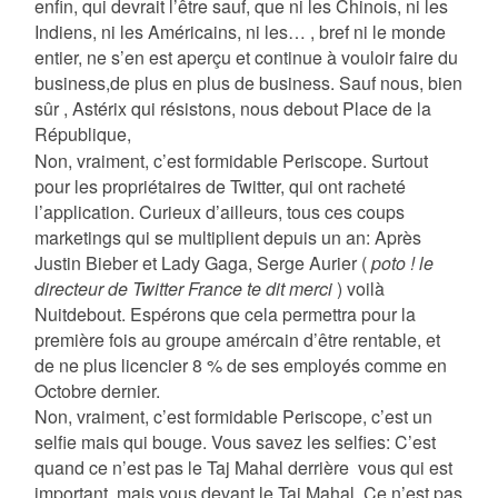
enfin, qui devrait l’être sauf, que ni les Chinois, ni les
Indiens, ni les Américains, ni les… , bref ni le monde
entier, ne s’en est aperçu et continue à vouloir faire du
business,de plus en plus
de business.
Sauf nous, bien
sûr , Astérix qui résistons, nous debout Place de la
République,
Non, vraiment, c’est formidable Periscope. Surtout
pour les propriétaires de Twitter, qui ont racheté
l’application. Curieux d’ailleurs, tous ces coups
marketings qui se multiplient depuis un an: Après
Justin Bieber et Lady Gaga, Serge Aurier (
poto ! le
directeur de Twitter France te dit merci
) voilà
Nuitdebout. Espérons que cela permettra pour la
première fois au groupe amércain d’être rentable, et
de ne plus licencier 8 % de ses employés comme en
Octobre dernier.
Non, vraiment, c’est formidable Periscope, c’est un
selfie mais qui bouge. Vous savez les selfies: C’est
quand ce n’est pas le Taj Mahal derrière
vous qui est
important, mais vous devant le Taj Mahal. Ce n’est pas