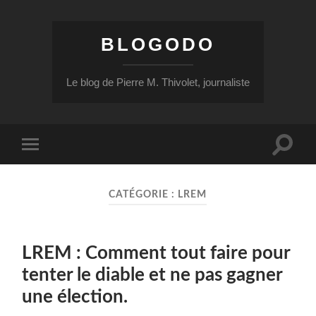
BLOGODO
Le blog de Pierre M. Thivolet, journaliste
Toggle
Toggle
search
mobile
field
menu
CATÉGORIE :
LREM
LREM : Comment tout faire pour
tenter le diable et ne pas gagner
une élection.