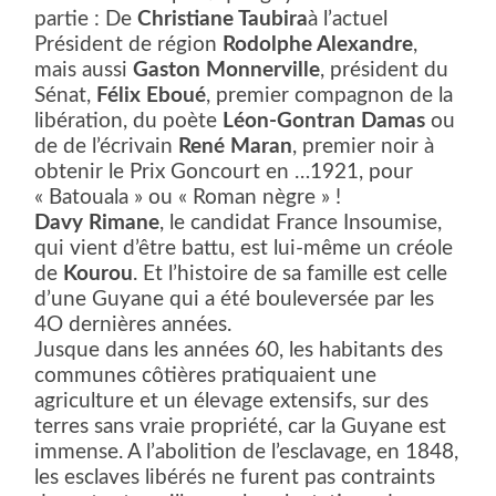
partie : De
Christiane Taubira
à l’actuel
Président de région
Rodolphe Alexandre
,
mais aussi
Gaston Monnerville
, président du
Sénat,
Félix Eboué
, premier compagnon de la
libération, du poète
Léon-Gontran Damas
ou
de de l’écrivain
René Maran
, premier noir à
obtenir le Prix Goncourt en …1921, pour
« Batouala » ou « Roman nègre » !
Davy Rimane
, le candidat France Insoumise,
qui vient d’être battu, est lui-même un créole
de
Kourou
. Et l’histoire de sa famille est celle
d’une Guyane qui a été bouleversée par les
4O dernières années.
Jusque dans les années 60, les habitants des
communes côtières pratiquaient une
agriculture et un élevage extensifs, sur des
terres sans vraie propriété, car la Guyane est
immense. A l’abolition de l’esclavage, en 1848,
les esclaves libérés ne furent pas contraints