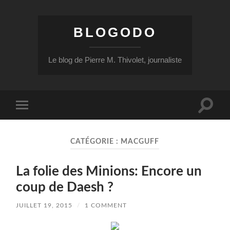
BLOGODO
Le blog de Pierre M. Thivolet, journaliste
Toggle
Toggle
search
mobile
field
menu
CATÉGORIE :
MACGUFF
La folie des Minions: Encore un
coup de Daesh ?
JUILLET 19, 2015
/
1 COMMENT