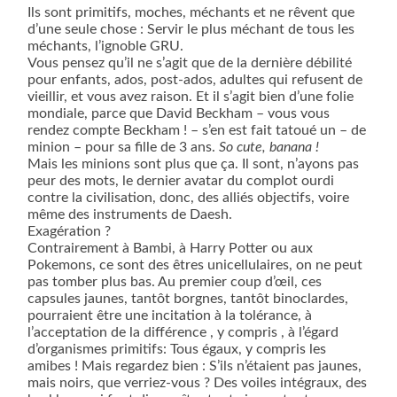
Ils sont primitifs, moches, méchants et ne rêvent que
d’une seule chose : Servir le plus méchant de tous les
méchants, l’ignoble GRU.
Vous pensez qu’il ne s’agit que de la dernière débilité
pour enfants, ados, post-ados, adultes qui refusent de
vieillir, et vous avez raison. Et il s’agit bien d’une folie
mondiale, parce que David Beckham – vous vous
rendez compte Beckham ! – s’en est fait tatoué un – de
minion – pour sa fille de 3 ans.
So cute, banana !
Mais les minions sont plus que ça. Il sont, n’ayons pas
peur des mots, le dernier avatar du complot ourdi
contre la civilisation, donc, des alliés objectifs, voire
même des instruments de Daesh.
Exagération ?
Contrairement à Bambi, à Harry Potter ou aux
Pokemons, ce sont des êtres unicellulaires, on ne peut
pas tomber plus bas. Au premier coup d’œil, ces
capsules jaunes, tantôt borgnes, tantôt binoclardes,
pourraient être une incitation à la tolérance, à
l’acceptation de la différence , y compris , à l’égard
d’organismes primitifs: Tous égaux, y compris les
amibes ! Mais regardez bien : S’ils n’étaient pas jaunes,
mais noirs, que verriez-vous ? Des voiles intégraux, des