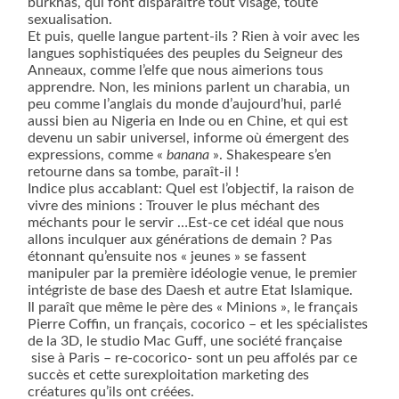
burkhas, qui font disparaître tout visage, toute
sexualisation.
Et puis, quelle langue partent-ils ? Rien à voir avec les
langues sophistiquées des peuples du Seigneur des
Anneaux, comme l’elfe que nous aimerions tous
apprendre. Non, les minions parlent un charabia, un
peu comme l’anglais du monde d’aujourd’hui, parlé
aussi bien au Nigeria en Inde ou en Chine, et qui est
devenu un sabir universel, informe où émergent des
expressions, comme «
banana
». Shakespeare s’en
retourne dans sa tombe, paraît-il !
Indice plus accablant: Quel est l’objectif, la raison de
vivre des minions : Trouver le plus méchant des
méchants pour le servir …Est-ce cet idéal que nous
allons inculquer aux générations de demain ? Pas
étonnant qu’ensuite nos « jeunes » se fassent
manipuler par la première idéologie venue, le premier
intégriste de base des Daesh et autre Etat Islamique.
Il paraît que même le père des « Minions », le français
Pierre Coffin, un français, cocorico – et les spécialistes
de la 3D, le studio Mac Guff, une société française
sise à Paris – re-cocorico- sont un peu affolés par ce
succès et cette surexploitation marketing des
créatures qu’ils ont créées.