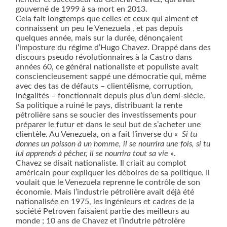
gouverné de 1999 à sa mort en 2013.
Cela fait longtemps que celles et ceux qui aiment et
connaissent un peu le Venezuela , et pas depuis
quelques année, mais sur la durée, dénonçaient
l’imposture du régime d’Hugo Chavez. Drappé dans des
discours pseudo révolutionnaires à la Castro dans
années 60, ce général nationaliste et populiste avait
consciencieusement sappé une démocratie qui, même
avec des tas de défauts – clientélisme, corruption,
inégalités – fonctionnait depuis plus d’un demi-siècle.
Sa politique a ruiné le pays, distribuant la rente
pétrolière sans se soucier des investissements pour
préparer le futur et dans le seul but de s’acheter une
clientèle. Au Venezuela, on a fait l’inverse du «
Si tu
donnes un poisson à un homme, il se nourrira une fois, si tu
lui apprends à pêcher, il se nourrira tout sa vie
».
Chavez se disait nationaliste. Il criait au complot
américain pour expliquer les déboires de sa politique. Il
voulait que le Venezuela reprenne le contrôle de son
économie. Mais l’industrie pétrolière avait déjà été
nationalisée en 1975, les ingénieurs et cadres de la
société Petroven faisaient partie des meilleurs au
monde ; 10 ans de Chavez et l’indutrie pétrolère