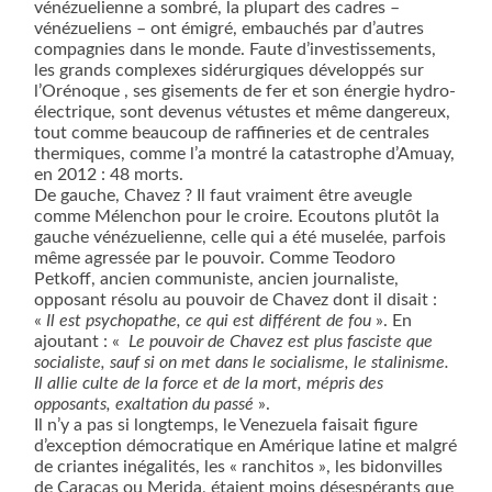
vénézuelienne a sombré, la plupart des cadres –
vénézueliens – ont émigré, embauchés par d’autres
compagnies dans le monde. Faute d’investissements,
les grands complexes sidérurgiques développés sur
l’Orénoque , ses gisements de fer et son énergie hydro-
électrique, sont devenus vétustes et même dangereux,
tout comme beaucoup de raffineries et de centrales
thermiques, comme l’a montré la catastrophe d’Amuay,
en 2012 : 48 morts.
De gauche, Chavez ? Il faut vraiment être aveugle
comme Mélenchon pour le croire. Ecoutons plutôt la
gauche vénézuelienne, celle qui a été muselée, parfois
même agressée par le pouvoir. Comme Teodoro
Petkoff, ancien communiste, ancien journaliste,
opposant résolu au pouvoir de Chavez dont il disait :
«
Il est psychopathe, ce qui est différent de fou
». En
ajoutant : «
Le pouvoir de Chavez est plus fasciste que
socialiste, sauf si on met dans le socialisme, le stalinisme.
Il allie culte de la force et de la mort, mépris des
opposants, exaltation du passé
».
Il n’y a pas si longtemps, le Venezuela faisait figure
d’exception démocratique en Amérique latine et malgré
de criantes inégalités, les « ranchitos », les bidonvilles
de Caracas ou Merida, étaient moins désespérants que