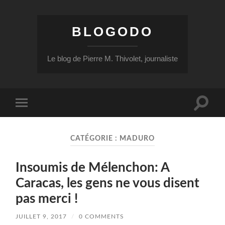
BLOGODO
Le blog de Pierre M. Thivolet, journaliste
Toggle
Toggle
search
mobile
field
menu
CATÉGORIE :
MADURO
Insoumis de Mélenchon: A
Caracas, les gens ne vous disent
pas merci !
JUILLET 9, 2017
/
0 COMMENTS