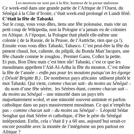
Les moutons ne sont pas à la fête, humour de la presse malienne
Ce week-end dans une grande partie de l’Afrique de l’Ouest, du
Sénégal à la Côte d’Ivoire, c’était week-end prolongé et Lundi férié.
C’était la fête de Tabaski
.
Sur le coup, vous vous dîtes, tiens une fête polonaise, mais vite un
petit coup de Wikipedia, non la Pologne n’a jamais eu de colonies
en Afrique. A l’époque, la Pologne était plutôt elle-même une
colonie ( de la Russie, de la Prusse, de l’Autriche, rien que ça !).
Ensuite vous vous dîtes Tabaski, Tabasco. C’est peut-être la fête du
piment chaud, hot, caliente, du pilipili, du Bonda Man’Jacques, une
fête chaude comme le zouglou , Premier Gaou, Collez la petite.
Et puis, Bon Dieu mais c’est bien sûr! Tabaski, c’est ce que les
musulmans appellent l’Aïd-Al-Adha la fête du mouton. C’est même
la fête de l’année –
enfin pas pour les moutons puisqu’on les égorge
( Désolé Brigitte B.)
. De nombreux pays africains
utilisent plutôt le
mot Tabaski. Qui vient,
comme chacun sait
–
du moins au Sénégal
–
du nom d’une fête sérère,
les Sérères étant,
comme chacun sait –
du moins au Sénégal
– une minorité dans un pays très
majoritairement wolof, et une minorité souvent animiste et parfois
catholique dans un pays massivement musulman. Ce qui n’empêcha
pas –
comme chacun sait –
du moins au Sénégal
–
Léopold Sédar
Senghar qui était Sérère et catholique, d’être le père du Sénégal
indépendant. Enfin, cela c’était il y a 60 ans, aujourd’hui serait-ce
encore possible avec la montée de l’intégrisme un peu partout en
Afrique ?