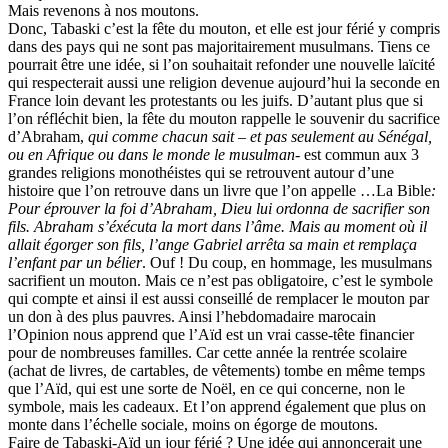
Mais revenons à nos moutons.
Donc, Tabaski c’est la fête du mouton, et elle est jour férié y compris
dans des pays qui ne sont pas majoritairement musulmans. Tiens ce
pourrait être une idée, si l’on souhaitait refonder une nouvelle laïcité
qui respecterait aussi une religion devenue aujourd’hui la seconde en
France loin devant les protestants ou les juifs. D’autant plus que si
l’on réfléchit bien, la fête du mouton rappelle le souvenir du sacrifice
d’Abraham,
qui comme chacun sait –
et pas seulement au Sénégal,
ou en Afrique ou dans le monde le musulman-
est commun aux 3
grandes religions monothéistes qui se retrouvent autour d’une
histoire que l’on retrouve dans un livre que l’on appelle …La Bible
:
Pour éprouver la foi d’Abraham, Dieu lui ordonna de sacrifier son
fils. Abraham s’éxécuta la mort dans l’âme. Mais au moment où il
allait égorger son fils, l’ange Gabriel arrêta sa main et remplaça
l’enfant par un bélier
. Ouf ! Du coup, en hommage, les musulmans
sacrifient un mouton. Mais ce n’est pas obligatoire, c’est le symbole
qui compte et ainsi il est aussi conseillé de remplacer le mouton par
un don à des plus pauvres. Ainsi l’hebdomadaire marocain
l’Opinion nous apprend que l’Aïd est un vrai casse-tête financier
pour de nombreuses familles. Car cette année la rentrée scolaire
(achat de livres, de cartables, de vêtements) tombe en même temps
que l’Aïd, qui est une sorte de Noël, en ce qui concerne, non le
symbole, mais les cadeaux. Et l’on apprend également que plus on
monte dans l’échelle sociale, moins on égorge de moutons.
Faire de Tabaski-Aïd un jour férié ? Une idée qui annoncerait une