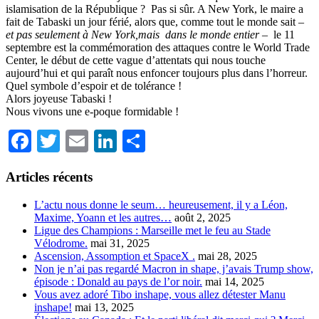
islamisation de la République ?
Pas si sûr. A New York, le maire a
fait de Tabaski un jour férié, alors que, comme tout le monde sait –
et pas seulement à New York,mais
dans le monde entier –
le 11
septembre est la commémoration des attaques contre le World Trade
Center, le début de cette vague d’attentats qui nous touche
aujourd’hui et qui paraît nous enfoncer toujours plus dans l’horreur.
Quel symbole d’espoir et de tolérance !
Alors joyeuse Tabaski !
Nous vivons une e-poque formidable !
Facebook
Twitter
Email
LinkedIn
Partager
Articles récents
L’actu nous donne le seum… heureusement, il y a Léon,
Maxime, Yoann et les autres…
août 2, 2025
Ligue des Champions : Marseille met le feu au Stade
Vélodrome.
mai 31, 2025
Ascension, Assomption et SpaceX .
mai 28, 2025
Non je n’ai pas regardé Macron in shape, j’avais Trump show,
épisode : Donald au pays de l’or noir.
mai 14, 2025
Vous avez adoré Tibo inshape, vous allez détester Manu
inshape!
mai 13, 2025