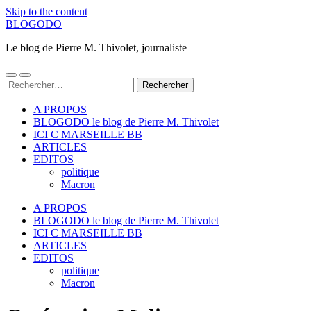
Skip to the content
BLOGODO
Le blog de Pierre M. Thivolet, journaliste
Toggle
Toggle
Rechercher :
mobile
search
menu
field
A PROPOS
BLOGODO le blog de Pierre M. Thivolet
ICI C MARSEILLE BB
ARTICLES
EDITOS
politique
Macron
A PROPOS
BLOGODO le blog de Pierre M. Thivolet
ICI C MARSEILLE BB
ARTICLES
EDITOS
politique
Macron