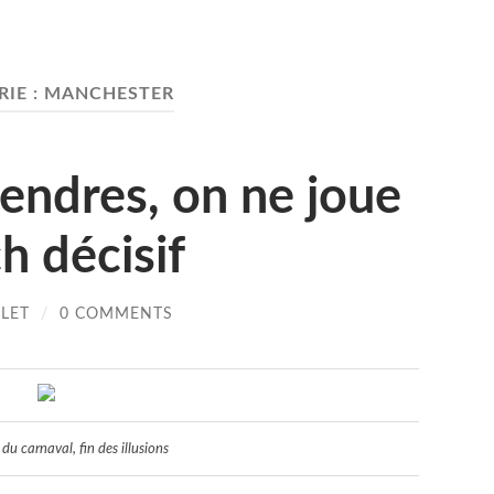
IE :
MANCHESTER
endres, on ne joue
h décisif
OLET
/
0 COMMENTS
 du carnaval, fin des illusions