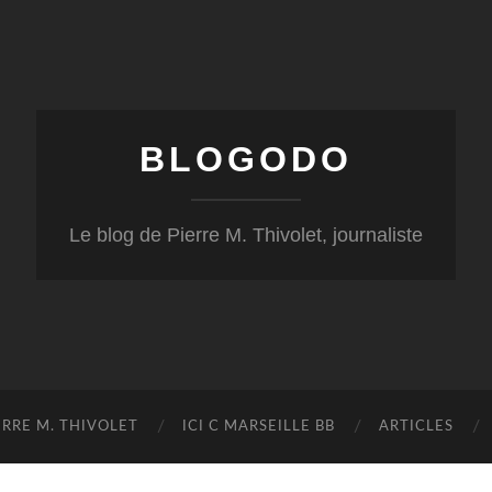
BLOGODO
Le blog de Pierre M. Thivolet, journaliste
RRE M. THIVOLET
ICI C MARSEILLE BB
ARTICLES