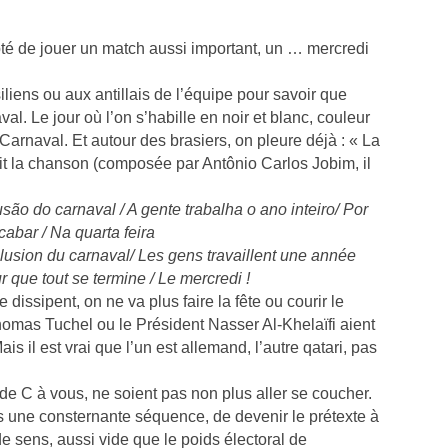
pté de jouer un match aussi important, un … mercredi
iliens ou aux antillais de l’équipe pour savoir que
al. Le jour où l’on s’habille en noir et blanc, couleur
 Carnaval. Et autour des brasiers, on pleure déjà : « La
it la chanson (composée par Antônio Carlos Jobim, il
usão do carnaval / A gente trabalha o ano inteiro/ Por
bar / Na quarta feira
llusion du carnaval/ Les gens travaillent une année
 que tout se termine / Le mercredi !
 dissipent, on ne va plus faire la fête ou courir le
as Tuchel ou le Président Nasser Al-Khelaïfi aient
s il est vrai que l’un est allemand, l’autre qatari, pas
e C à vous, ne soient pas non plus aller se coucher.
ns une consternante séquence, de devenir le prétexte à
 sens, aussi vide que le poids électoral de