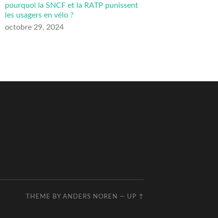
pourquoi la SNCF et la RATP punissent
les usagers en vélo ?
octobre 29, 2024
THEME BY
ANDERS NOREN
—
UP ↑