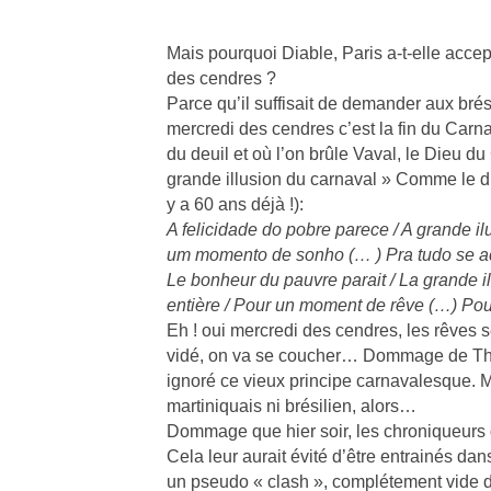
Mais pourquoi Diable, Paris a-t-elle acce
des cendres ?
Parce qu’il suffisait de demander aux brés
mercredi des cendres c’est la fin du Carnav
du deuil et où l’on brûle Vaval, le Dieu du
grande illusion du carnaval » Comme le d
y a 60 ans déjà !):
A felicidade do pobre parece / A grande il
um momento de sonho (… ) Pra tudo se aca
Le bonheur du pauvre parait / La grande i
entière / Pour un moment de rêve (…) Pour
Eh ! oui mercredi des cendres, les rêves se
vidé, on va se coucher… Dommage de Thom
ignoré ce vieux principe carnavalesque. Mai
martiniquais ni brésilien, alors…
Dommage que hier soir, les chroniqueurs d
Cela leur aurait évité d’être entrainés da
un pseudo « clash », complétement vide de