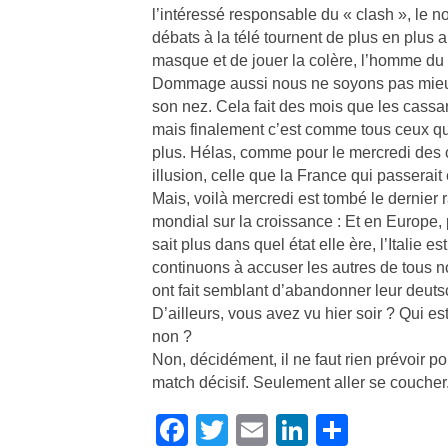
l’intéressé responsable du « clash », le n
débats à la télé tournent de plus en plus
masque et de jouer la colère, l’homme du
Dommage aussi nous ne soyons pas mieu
son nez. Cela fait des mois que les cassa
mais finalement c’est comme tous ceux qui 
plus. Hélas, comme pour le mercredi des ce
illusion, celle que la France qui passerai
Mais, voilà mercredi est tombé le dernier r
mondial sur la croissance : Et en Europe,
sait plus dans quel état elle ère, l’Italie 
continuons à accuser les autres de tous n
ont fait semblant d’abandonner leur deut
D’ailleurs, vous avez vu hier soir ? Qui es
non ?
Non, décidément, il ne faut rien prévoir p
match décisif. Seulement aller se coucher
Facebook
Twitter
Email
LinkedIn
Partag