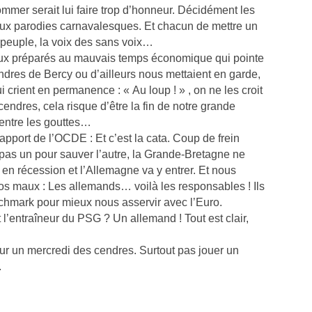
ommer serait lui faire trop d’honneur. Décidément les
 aux parodies carnavalesques. Et chacun de mettre un
 peuple, la voix des sans voix…
x préparés au mauvais temps économique qui pointe
ndres de Bercy ou d’ailleurs nous mettaient en garde,
crient en permanence : « Au loup ! » , on ne les croit
ndres, cela risque d’être la fin de notre grande
t entre les gouttes…
apport de l’OCDE : Et c’est la cata. Coup de frein
 pas un pour sauver l’autre, la Grande-Bretagne ne
est en récession et l’Allemagne va y entrer. Et nous
os maux : Les allemands… voilà les responsables ! Ils
schmark pour mieux nous asservir avec l’Euro.
t l’entraîneur du PSG ? Un allemand ! Tout est clair,
our un mercredi des cendres. Surtout pas jouer un
.
er