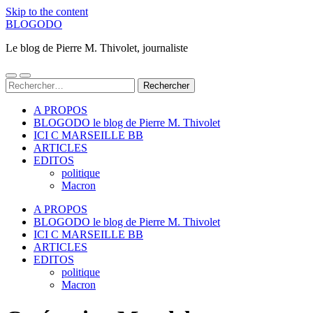
Skip to the content
BLOGODO
Le blog de Pierre M. Thivolet, journaliste
Toggle
Toggle
Rechercher :
mobile
search
menu
field
A PROPOS
BLOGODO le blog de Pierre M. Thivolet
ICI C MARSEILLE BB
ARTICLES
EDITOS
politique
Macron
A PROPOS
BLOGODO le blog de Pierre M. Thivolet
ICI C MARSEILLE BB
ARTICLES
EDITOS
politique
Macron