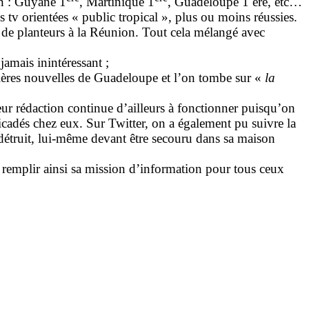
en : Guyane 1
, Martinique 1
, Guadeloupe 1 ère, etc…
ies tv orientées « public tropical », plus ou moins réussies.
le de planteurs à la Réunion. Tout cela mélangé avec
amais inintéressant ;
ernières nouvelles de Guadeloupe et l’on tombe sur «
la
ur rédaction continue d’ailleurs à fonctionner puisqu’on
ricadés chez eux. Sur Twitter, on a également pu suivre la
détruit, lui-même devant être secouru dans sa maison
remplir ainsi sa mission d’information pour tous ceux