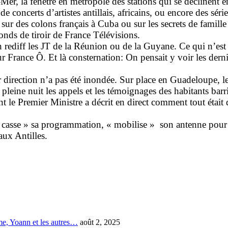
Mer, la fenêtre en métropole des stations qui se déclinent 
 de concerts d’artistes antillais, africains, ou encore des sér
é sur des colons français à Cuba ou sur les secrets de famil
fonds de tiroir de France Télévisions.
 rediff les JT de la Réunion ou de la Guyane. Ce qui n’est j
 sur France Ô. Et là consternation: On pensait y voir les d
 direction n’a pas été inondée. Sur place en Guadeloupe, le
n pleine nuit les appels et les témoignages des habitants bar
le Premier Ministre a décrit en direct comment tout était 
« casse » sa programmation, « mobilise »
son antenne pour 
aux Antilles.
e, Yoann et les autres…
août 2, 2025