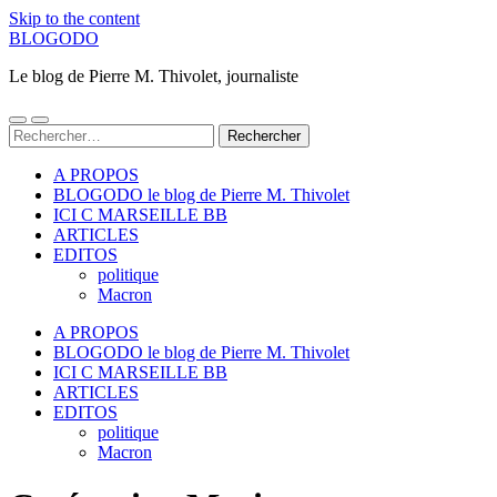
Skip to the content
BLOGODO
Le blog de Pierre M. Thivolet, journaliste
Toggle
Toggle
Rechercher :
mobile
search
menu
field
A PROPOS
BLOGODO le blog de Pierre M. Thivolet
ICI C MARSEILLE BB
ARTICLES
EDITOS
politique
Macron
A PROPOS
BLOGODO le blog de Pierre M. Thivolet
ICI C MARSEILLE BB
ARTICLES
EDITOS
politique
Macron