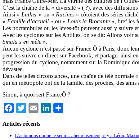
mais France Outre-Mer. La vitrine des cultures de l’Outre-
C’est la chaîne de la « diversité » ( ?), avec des diffusions
Ainsi «
Luther
» ou «
Racines
» côtoient des séries clich
«
Famille d’accueil
» ou «
Louis la Brocante
», bref les 
Les noctambules ou les lèves-tôt peuvent aussi y suivre en
Avec les cyclones sur les Antilles, on se dit: Allons voir
Smala s’en mêle
».
Aucun cyclone n’est passé sur France Ô à Paris, donc leur
peut les suivre en direct sur Facebook, et partager ainsi e
progression du cyclone, notamment sur la Dominique dont 
dévastée.
Dans de telles circonstances, une chaîne de télé normale 
qui en métropole ont de la famille, des proches, des amis 
Sinon, à quoi sert FranceÔ ?
Facebook
Twitter
Email
LinkedIn
Partager
Articles récents
L’actu nous donne le seum… heureusement, il y a Léon, Maxim