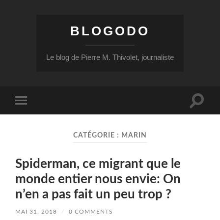
BLOGODO
Le blog de Pierre M. Thivolet, journaliste
Toggle
Toggle
search
mobile
field
menu
CATÉGORIE :
MARIN
Spiderman, ce migrant que le
monde entier nous envie: On
n’en a pas fait un peu trop ?
MAI 31, 2018
/
0 COMMENTS