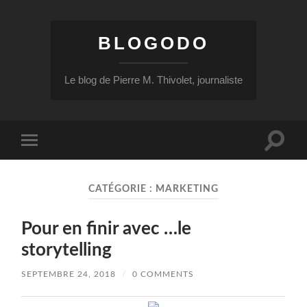
BLOGODO
Le blog de Pierre M. Thivolet, journaliste
Toggle
Toggle
search
mobile
field
menu
CATÉGORIE :
MARKETING
Pour en finir avec …le
storytelling
SEPTEMBRE 24, 2018
/
0 COMMENTS