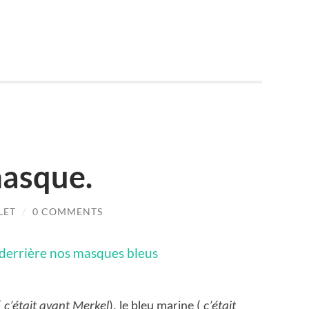
er
masque.
LET
/
0 COMMENTS
(
c’était avant Merkel
), le bleu marine (
c’était