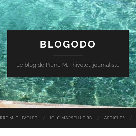
BLOGODO
Le blog de Pierre M. Thivolet, journaliste
RRE M. THIVOLET
ICI C MARSEILLE BB
ARTICLES