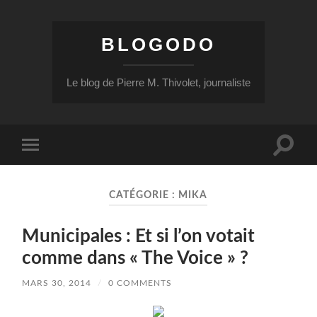
BLOGODO
Le blog de Pierre M. Thivolet, journaliste
Toggle
Toggle
search
mobile
field
menu
CATÉGORIE :
MIKA
Municipales : Et si l’on votait
comme dans « The Voice » ?
MARS 30, 2014
/
0 COMMENTS