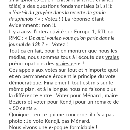
smartphones (et enrichissant ainsi les chaînes
télés) à des questions fondamentales (si, si !):
«
Y-a-t-il du gruyère dans la recette de gratin
dauphinois ?
« : Votez ! ( La réponse étant
évidemment : non !).
Il y a aussi l’interactivité sur Europe 1, RTL ou
RMC : «
De quoi voulez-vous qu’on parle dans le
journal de 13h ?
» : Votez !
Tout ça en fait, pour bien montrer que nous les
médias, nous sommes tous à l’écoute des
vraies
préoccupations des
vraies
gens !
Ces appels aux votes sur tout et n’importe quoi
et en permanence érodent le principe du vote
démocratique. Finalement, tout est mis sur le
même plan, et à la longue nous ne faisons plus
la différence entre : Voter pour Ménard , maire
Béziers et voter pour Kendji pour un remake de
« 50 cents ».
Quoique …en ce qui me concerne, il n’y a pas
photo : Je vote Kendji, pas Ménard.
Nous vivons une e-poque formidable !