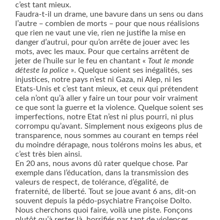
c’est tant mieux.
Faudra-t-il un drame, une bavure dans un sens ou dans
l’autre – combien de morts – pour que nous réalisions
que rien ne vaut une vie, rien ne justifie la mise en
danger d’autrui, pour qu’on arrête de jouer avec les
mots, avec les maux. Pour que certains arrêtent de
jeter de l’huile sur le feu en chantant «
Tout le monde
déteste la police
». Quelque soient ses inégalités, ses
injustices, notre pays n’est ni Gaza, ni Alep, ni les
Etats-Unis et c’est tant mieux, et ceux qui prétendent
cela n’ont qu’à aller y faire un tour pour voir vraiment
ce que sont la guerre et la violence. Quelque soient ses
imperfections, notre Etat n’est ni plus pourri, ni plus
corrompu qu’avant. Simplement nous exigeons plus de
transparence, nous sommes au courant en temps réel
du moindre dérapage, nous tolérons moins les abus, et
c’est très bien ainsi.
En 20 ans, nous avons dû rater quelque chose. Par
exemple dans l’éducation, dans la transmission des
valeurs de respect, de tolérance, d’égalité, de
fraternité, de liberté. Tout se joue avant 6 ans, dit-on
souvent depuis la pédo-psychiatre Françoise Dolto.
Nous cherchons quoi faire, voilà une piste. Fonçons
plutôt qu’à rester là, horrifiés par tant de violences