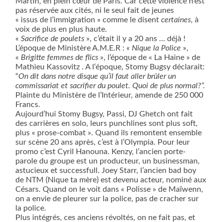
Martin, en plein cœur de Paris. Car cette violence n’est
pas réservée aux cités, ni le seul fait de jeunes
« issus de l’immigration » comme le disent
certaines
, à
voix de plus en plus haute.
«
Sacrifice de poulets
», c’était il y a 20 ans … déjà !
L’époque de Ministère A.M.E.R : «
Nique la Police
»,
«
Brigitte femmes de flics
», l’époque de « La Haine » de
Mathieu Kassovitz . A l‘époque, Stomy Bugsy déclarait:
“
On dit dans notre disque qu’il faut aller brûler un
commissariat et sacrifier du poulet. Quoi de plus normal?”.
Plainte du Ministère de l’Intérieur, amende de 250 000
Francs.
Aujourd’hui Stomy Bugsy, Passi, DJ Ghetch ont fait
des carrières en solo, leurs punchlines sont plus soft,
plus « prose-combat ». Quand ils remontent ensemble
sur scène 20 ans après, c’est à l’Olympia. Pour leur
promo c’est Cyril Hanouna. Kenzy, l’ancien porte-
parole du groupe est un producteur, un businessman,
astucieux et successfull. Joey Starr, l’ancien bad boy
de NTM (Nique ta mère) est devenu acteur, nominé aux
Césars. Quand on le voit dans « Polisse » de Maïwenn,
on a envie de pleurer sur la police, pas de cracher sur
la police.
Plus intégrés, ces anciens révoltés, on ne fait pas, et