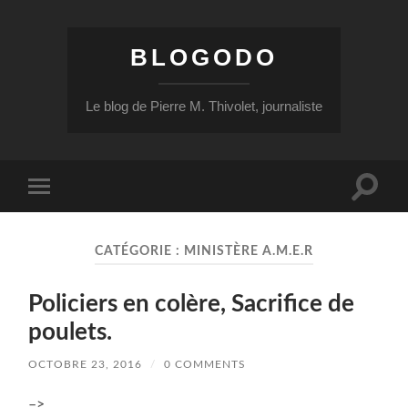
BLOGODO
Le blog de Pierre M. Thivolet, journaliste
Toggle
Toggle
search
mobile
field
menu
CATÉGORIE :
MINISTÈRE A.M.E.R
Policiers en colère, Sacrifice de
poulets.
OCTOBRE 23, 2016
/
0 COMMENTS
–>