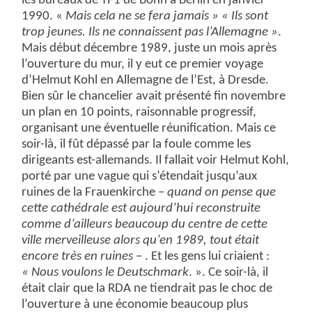
les bureaux de TF1 de Bonn à Berlin en janvier
1990. «
Mais cela ne se fera jamais » « Ils sont
trop jeunes. Ils ne connaissent pas l’Allemagne »
.
Mais début décembre 1989, juste un mois après
l’ouverture du mur, il y eut ce premier voyage
d’Helmut Kohl en Allemagne de l’Est, à Dresde.
Bien sûr le chancelier avait présenté fin novembre
un plan en 10 points, raisonnable progressif,
organisant une éventuelle réunification. Mais ce
soir-là, il fût dépassé par la foule comme les
dirigeants est-allemands. Il fallait voir Helmut Kohl,
porté par une vague qui s’étendait jusqu’aux
ruines de la Frauenkirche –
quand on pense que
cette cathédrale est aujourd’hui reconstruite
comme d’ailleurs beaucoup du centre de cette
ville merveilleuse alors qu’en 1989, tout était
encore très en ruines
– . Et les gens lui criaient :
« Nous voulons le Deutschmark
. ». Ce soir-là, il
était clair que la RDA ne tiendrait pas le choc de
l’ouverture à une économie beaucoup plus