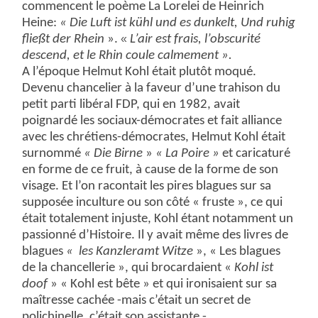
commencent le poème La Lorelei de Heinrich
Heine:
« Die
Luft
ist
kühl
und es
dunkelt
, Und
ruhig
fließt
der
Rhein
».
«
L’air est frais, l’obscurité
descend, et le Rhin coule calmement ».
A l’époque Helmut Kohl était plutôt moqué.
Devenu chancelier à la faveur d’une trahison du
petit parti libéral FDP, qui en 1982, avait
poignardé les sociaux-démocrates et fait alliance
avec les chrétiens-démocrates, Helmut Kohl était
surnommé
« Die Birne
»
« La Poire »
et caricaturé
en forme de ce fruit, à cause de la forme de son
visage. Et l’on racontait les pires blagues sur sa
supposée inculture ou son côté « fruste », ce qui
était totalement injuste, Kohl étant notamment un
passionné d’Histoire. Il y avait même des livres de
blagues
« les Kanzleramt Witze
», « Les blagues
de la chancellerie », qui brocardaient «
Kohl ist
doof
» « Kohl est bête » et qui ironisaient sur sa
maîtresse cachée -mais c’était un secret de
polichinelle, c’était son assistante -.