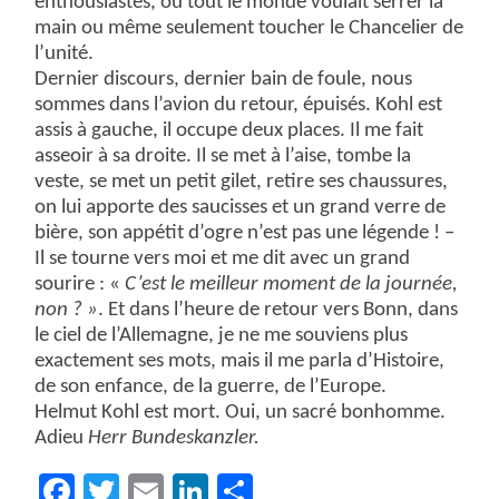
enthousiastes, où tout le monde voulait serrer la
main ou même seulement toucher le Chancelier de
l’unité.
Dernier discours, dernier bain de foule, nous
sommes dans l’avion du retour, épuisés. Kohl est
assis à gauche, il occupe deux places. Il me fait
asseoir à sa droite. Il se met à l’aise, tombe la
veste, se met un petit gilet, retire ses chaussures,
on lui apporte des saucisses et un grand verre de
bière, son appétit d’ogre n’est pas une légende ! –
Il se tourne vers moi et me dit avec un grand
sourire : «
C’est le meilleur moment de la journée,
non ? »
. Et dans l’heure de retour vers Bonn, dans
le ciel de l’Allemagne, je ne me souviens plus
exactement ses mots, mais il me parla d’Histoire,
de son enfance, de la guerre, de l’Europe.
Helmut Kohl est mort. Oui, un sacré bonhomme.
Adieu
Herr Bundeskanzler.
Facebook
Twitter
Email
LinkedIn
Partager