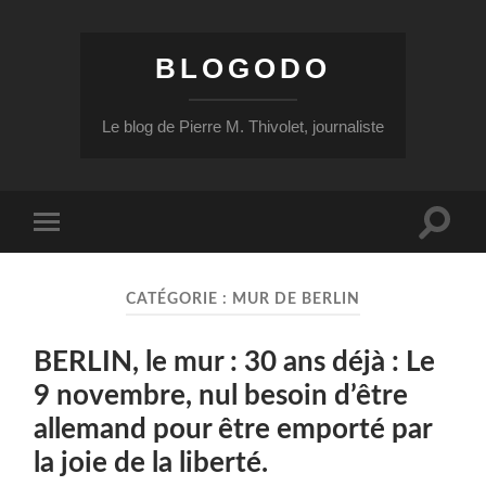
BLOGODO
Le blog de Pierre M. Thivolet, journaliste
Toggle
Toggle
search
mobile
field
menu
CATÉGORIE :
MUR DE BERLIN
BERLIN, le mur : 30 ans déjà : Le
9 novembre, nul besoin d’être
allemand pour être emporté par
la joie de la liberté.