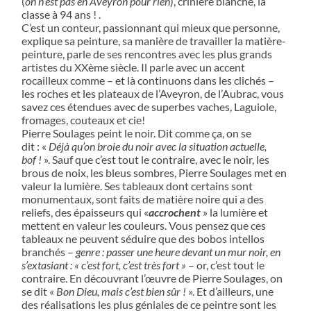
(
on n’est pas en Aveyron pour rien
), crinière blanche, la
classe à 94 ans ! .
C’est un conteur, passionnant qui mieux que personne,
explique sa peinture, sa manière de travailler la matière-
peinture, parle de ses rencontres avec les plus grands
artistes du XXème siècle. Il parle avec un accent
rocailleux comme – et là continuons dans les clichés –
les roches et les plateaux de l’Aveyron, de l’Aubrac, vous
savez ces étendues avec de superbes vaches, Laguiole,
fromages, couteaux et cie!
Pierre Soulages peint le noir. Dit comme ça, on se
dit : «
Déjà qu’on broie du noir avec la situation actuelle,
bof !
». Sauf que c’est tout le contraire, avec le noir, les
brous de noix, les bleus sombres, Pierre Soulages met en
valeur la lumière. Ses tableaux dont certains sont
monumentaux, sont faits de matière noire qui a des
reliefs, des épaisseurs qui «
accrochent
» la lumière et
mettent en valeur les couleurs. Vous pensez que ces
tableaux ne peuvent séduire que des bobos intellos
branchés –
genre : passer une heure devant un mur noir, en
s’extasiant : « c’est fort, c’est très fort »
– or, c’est tout le
contraire. En découvrant l’œuvre de Pierre Soulages, on
se dit «
Bon Dieu, mais c’est bien sûr !
». Et d’ailleurs, une
des réalisations les plus géniales de ce peintre sont les