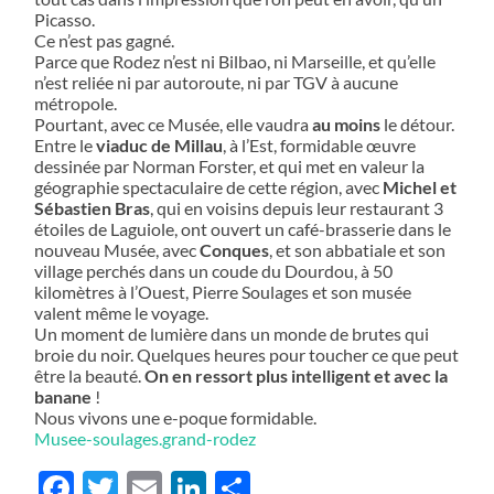
Picasso.
Ce n’est pas gagné.
Parce que Rodez n’est ni Bilbao, ni Marseille, et qu’elle
n’est reliée ni par autoroute, ni par TGV à aucune
métropole.
Pourtant, avec ce Musée, elle vaudra
au moins
le détour.
Entre le
viaduc de Millau
, à l’Est, formidable œuvre
dessinée par Norman Forster, et qui met en valeur la
géographie spectaculaire de cette région, avec
Michel et
Sébastien Bras
, qui en voisins depuis leur restaurant 3
étoiles de Laguiole, ont ouvert un café-brasserie dans le
nouveau Musée, avec
Conques
, et son abbatiale et son
village perchés dans un coude du Dourdou, à 50
kilomètres à l’Ouest, Pierre Soulages et son musée
valent même le voyage.
Un moment de lumière dans un monde de brutes qui
broie du noir. Quelques heures pour toucher ce que peut
être la beauté.
On en ressort plus intelligent et avec la
banane
!
Nous vivons une e-poque formidable.
Musee-soulages.grand-rodez
Facebook
Twitter
Email
LinkedIn
Partager