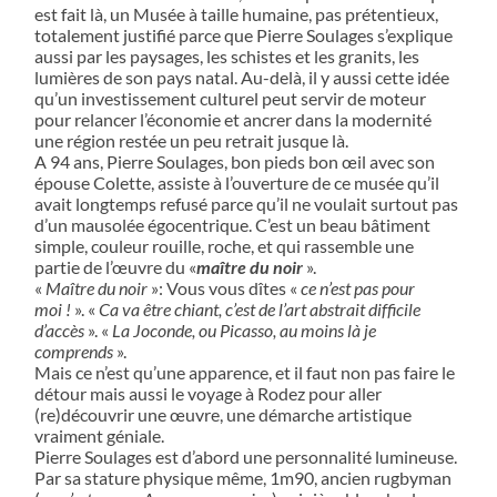
est fait là, un Musée à taille humaine, pas prétentieux,
totalement justifié parce que Pierre Soulages s’explique
aussi par les paysages, les schistes et les granits, les
lumières de son pays natal. Au-delà, il y aussi cette idée
qu’un investissement culturel peut servir de moteur
pour relancer l’économie et ancrer dans la modernité
une région restée un peu retrait jusque là.
A 94 ans, Pierre Soulages, bon pieds bon œil avec son
épouse Colette, assiste à l’ouverture de ce musée qu’il
avait longtemps refusé parce qu’il ne voulait surtout pas
d’un mausolée égocentrique. C’est un beau bâtiment
simple, couleur rouille, roche, et qui rassemble une
partie de l’œuvre du «
maître du noir
».
«
Maître du noir
»: Vous vous dîtes «
ce n’est pas pour
moi !
». «
Ca va être chiant, c’est de l’art abstrait difficile
d’accès
». «
La Joconde, ou Picasso, au moins là je
comprends
».
Mais ce n’est qu’une apparence, et il faut non pas faire le
détour mais aussi le voyage à Rodez pour aller
(re)découvrir une œuvre, une démarche artistique
vraiment géniale.
Pierre Soulages est d’abord une personnalité lumineuse.
Par sa stature physique même, 1m90, ancien rugbyman