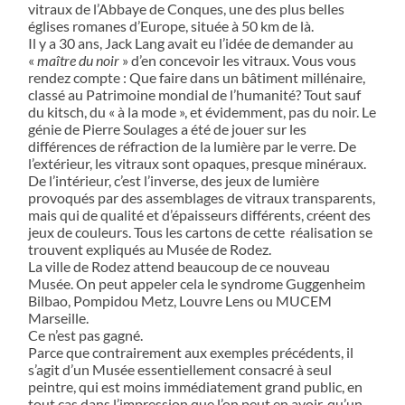
vitraux de l’Abbaye de Conques, une des plus belles
églises romanes d’Europe, située à 50 km de là.
Il y a 30 ans, Jack Lang avait eu l’idée de demander au
«
maître du noir
» d’en concevoir les vitraux. Vous vous
rendez compte : Que faire dans un bâtiment millénaire,
classé au Patrimoine mondial de l’humanité? Tout sauf
du kitsch, du « à la mode », et évidemment, pas du noir. Le
génie de Pierre Soulages a été de jouer sur les
différences de réfraction de la lumière par le verre. De
l’extérieur, les vitraux sont opaques, presque minéraux.
De l’intérieur, c’est l’inverse, des jeux de lumière
provoqués par des assemblages de vitraux transparents,
mais qui de qualité et d’épaisseurs différents, créent des
jeux de couleurs. Tous les cartons de cette
réalisation se
trouvent expliqués au Musée de Rodez.
La ville de Rodez attend beaucoup de ce nouveau
Musée. On peut appeler cela le syndrome Guggenheim
Bilbao, Pompidou Metz, Louvre Lens ou MUCEM
Marseille.
Ce n’est pas gagné.
Parce que contrairement aux exemples précédents, il
s’agit d’un Musée essentiellement consacré à seul
peintre, qui est moins immédiatement grand public, en
tout cas dans l’impression que l’on peut en avoir, qu’un