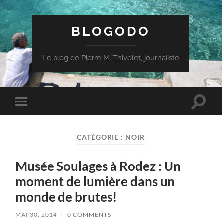
BLOGODO
Le blog de Pierre M. Thivolet, journaliste
Toggle
Toggle
search
mobile
field
menu
CATÉGORIE :
NOIR
Musée Soulages à Rodez : Un
moment de lumière dans un
monde de brutes!
MAI 30, 2014
/
0 COMMENTS