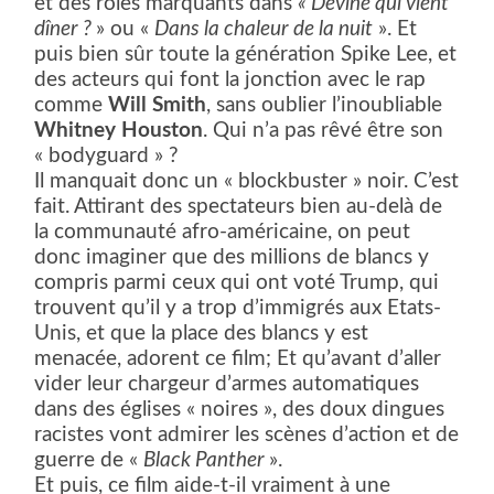
et des rôles marquants dans
« Devine qui vient
dîner ?
» ou «
Dans la chaleur de la nuit
». Et
puis bien sûr toute la génération Spike Lee, et
des acteurs qui font la jonction avec le rap
comme
Will Smith
, sans oublier l’inoubliable
Whitney Houston
. Qui n’a pas rêvé être son
« bodyguard » ?
Il manquait donc un « blockbuster » noir. C’est
fait. Attirant des spectateurs bien au-delà de
la communauté afro-américaine, on peut
donc imaginer que des millions de blancs y
compris parmi ceux qui ont voté Trump, qui
trouvent qu’il y a trop d’immigrés aux Etats-
Unis, et que la place des blancs y est
menacée, adorent ce film; Et qu’avant d’aller
vider leur chargeur d’armes automatiques
dans des églises « noires », des doux dingues
racistes vont admirer les scènes d’action et de
guerre de «
Black Panther
».
Et puis, ce film aide-t-il vraiment à une