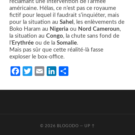
réclamant une intervention de l’armée
américaine. Hélas, ce n’est pas ce royaume
fictif pour lequel il faudrait s’inquiéter, mais
pour la situation au
Sahel
, les enlèvements de
Boko Haram au
Nigeria
ou
Nord Cameroun
,
la situation au
Congo
, la chute sans fond de
l’
Erythrée
ou de la
Somalie
.
Mais pas sûr que cette réalité-là fasse
exploser le box-office.
Facebook
Twitter
Email
LinkedIn
Partager
© 2026
BLOGODO
—
UP ↑