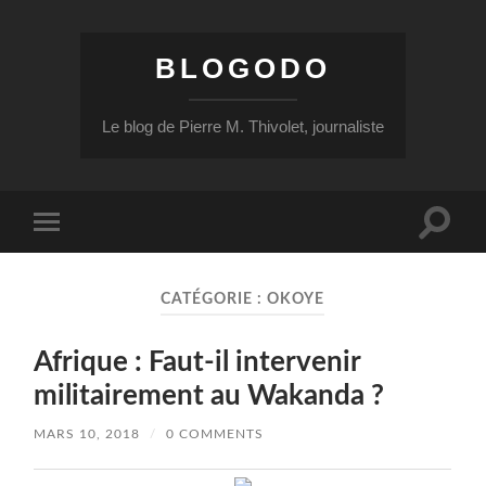
BLOGODO
Le blog de Pierre M. Thivolet, journaliste
Toggle
Toggle
search
mobile
field
menu
CATÉGORIE :
OKOYE
Afrique : Faut-il intervenir
militairement au Wakanda ?
MARS 10, 2018
/
0 COMMENTS