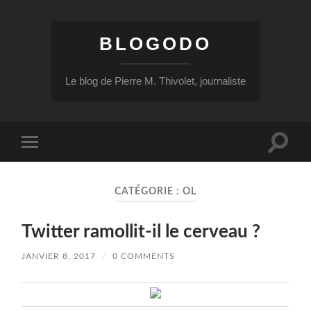
BLOGODO
Le blog de Pierre M. Thivolet, journaliste
Toggle
Toggle
search
mobile
field
menu
CATÉGORIE :
OL
Twitter ramollit-il le cerveau ?
JANVIER 8, 2017
/
0 COMMENTS