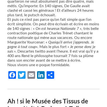
quarteron ne veut absolument pas dire quatre, mais
métis. Qu’importe: En 140 signes, De Gaulle avait
clashé et cassé les généraux ! Et d’ailleurs 24 heures
plus tard, le putsch échouait.
Et puis ce n’est pas parce qu’on fait simple que l’on
écrit simpliste. On peut être écrivain et écrire en moins
de 140 signes : «
On est heureux Nationale 7
», très belle
contraction poétique de Charles Trénet chantant le
route nationale qui mène aux vacances. Ou encore
Marguerite Yourcenar: «
Quoiqu’il arrive j’apprends. Je
gagne à tout coup
». Mais le plus fort
« Je pense donc je
suis »
. Descartes twitto avant l’heure. Il est vrai qu’il y a
400 ans René le philosophe tournait 7 fois sa plûme
dans son encrier avant de se mettre à écrire.
Nous vivons une e-poque formidable.
Facebook
Twitter
Email
LinkedIn
Partager
Ah ! si le Musée des Tissus de