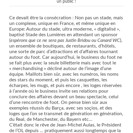
un public !
Ce devait être la consécration : Non pas un stade, mais
un complexe, unique en France, et même unique en
Europe: Autour du stade, ultra moderne, « digitalisé »,
baptisé Stade des Lumières en attendant un sponsor
(
espérons que ce ne sera pas Justin Bridou ou Canard WC
),
un ensemble de boutiques, de restaurants, d’hôtels,
une sorte de parc d’attractions et d’affaires tournant
autour du foot. Car aujourd’hui, le business du foot ne
se fait plus avec la seule billetterie mais avec tout le
« merchandising » décliné autour de l’image d’une
équipe. Maillots bien sûr, avec les numéros, les noms
des stars du moment, et puis les casquettes, les
écharpes, les mugs, et puis encore , les loges réservées
à l’année où le business invite ses relations pour
conclure des affaires devant un beau spectacle, celui
d’une rencontre de foot. On pense bien sûr aux
exemples réussis du Barça, avec ses soçios, et des
loges que l’on se transmet de génération en génération,
du Real, de Manchester, du Bayern etc…
C’était donc le rêve de Jean-Michel Aulas, le Président
de l’OL depuis … pratiquement aussi longtemps que la