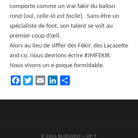
comporte comme un vrai fakir du ballon
rond (oui
, celle-là est facile
).
Sans être un
spécialiste de foot, son talent se voit au
premier coup d’œil.
Alors au lieu de siffler des Fékir, des Lacazette
and co, nous devrions écrire #JMFEKIR.
Nous vivons un e-poque formidable.
Facebook
Twitter
Email
LinkedIn
Partager
© 2026
BLOGODO
—
UP ↑