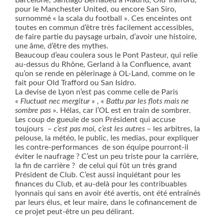
Barcelone, Santiago Bernabeu à Madrid, Old Trafford,
pour le Manchester United, ou encore San Siro,
surnommé « la scala du football ». Ces enceintes ont
toutes en commun d’être très facilement accessibles,
de faire partie du paysage urbain, d’avoir une histoire,
une âme, d’être des mythes.
Beaucoup d’eau coulera sous le Pont Pasteur, qui relie
au-dessus du Rhône, Gerland à la Confluence, avant
qu’on se rende en pèlerinage à OL-Land, comme on le
fait pour Old Trafford ou San Isidro.
La devise de Lyon n’est pas comme celle de Paris
«
Fluctuat nec mergitur
» , «
Battu par les flots mais ne
sombre pas
». Hélas, car l’OL est en train de sombrer.
Les coup de gueule de son Président qui accuse
toujours
–
c’est pas moi, c’est les autres
– les arbitres, la
pelouse, la météo, le public, les medias, pour expliquer
les contre-performances
de son équipe pourront-il
éviter le naufrage ? C’est un peu triste pour la carrière,
la fin de carrière ?
de celui qui fût un très grand
Président de Club. C’est aussi inquiétant pour les
finances du Club, et au-delà pour les contribuables
lyonnais qui sans en avoir été avertis, ont été entraînés
par leurs élus, et leur maire, dans le cofinancement de
ce projet peut-être un peu délirant.