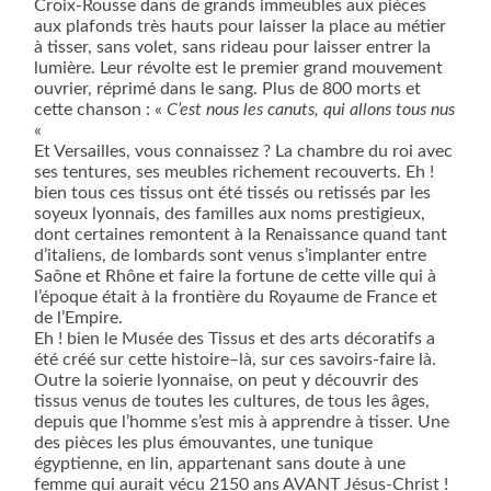
Croix-Rousse dans de grands immeubles aux pièces
aux plafonds très hauts pour laisser la place au métier
à tisser, sans volet, sans rideau pour laisser entrer la
lumière. Leur révolte est le premier grand mouvement
ouvrier, réprimé dans le sang. Plus de 800 morts et
cette chanson : «
C’est nous les canuts, qui allons tous nus
«
Et Versailles, vous connaissez ? La chambre du roi avec
ses tentures, ses meubles richement recouverts. Eh !
bien tous ces tissus ont été tissés ou retissés par les
soyeux lyonnais, des familles aux noms prestigieux,
dont certaines remontent à la Renaissance quand tant
d’italiens, de lombards sont venus s’implanter entre
Saône et Rhône et faire la fortune de cette ville qui à
l’époque était à la frontière du Royaume de France et
de l’Empire.
Eh ! bien le Musée des Tissus et des arts décoratifs a
été créé sur cette histoire–là, sur ces savoirs-faire là.
Outre la soierie lyonnaise, on peut y découvrir des
tissus venus de toutes les cultures, de tous les âges,
depuis que l’homme s’est mis à apprendre à tisser. Une
des pièces les plus émouvantes, une tunique
égyptienne, en lin, appartenant sans doute à une
femme qui aurait vécu 2150 ans AVANT Jésus-Christ !