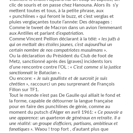
clic de souris et on passe chez Hanouna. Alors ils
s‘y
mettent toutes et tous, à la petite phrase, aux
« punchlines » qui feront le buzz, et c’est verglas et
pluies verglaçantes toute l’année: Des dérapages :
Comme le tweet de Macron dans un avion l’emmenant
aux Antilles et parlant d’
expatriation
.
Comme Vincent Peillon déclarant à la télé: «
les juifs à
qui on mettait des étoiles jaunes, c’est aujourd’hui un
certain nombre de nos compatriotes musulmans
».
Ou la déclaration du Président du Club de foot de
Metz, sanctionné après des (graves) incidents lors
d’une rencontre contre l’OL : «
C’est comme si la justice
sanctionnait le Bataclan
».
Ou encore: «
Je suis gaulliste et de surcroit je suis
chrétien
», raccourci un peu surprenant de François
Fillon sur TF1.
Tout le monde n’est pas De Gaulle qui alliait le fond et
la forme, capable de détourner la langue française
pour en faire des punchlines de génie, comme au
moment du putsch d’Alger en avril 1961: «
Ce pouvoir a
une apparence: un quarteron de généraux en retraite. Il a
une réalité: un groupe d’officiers, partisans, ambitieux et
fanatiques »
. Waou ! trop fort , d’autant plus que