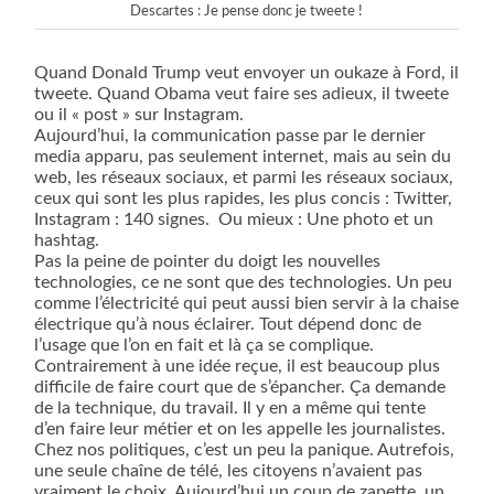
Descartes : Je pense donc je tweete !
Quand Donald Trump veut envoyer un oukaze à Ford, il
tweete. Quand Obama veut faire ses adieux, il tweete
ou il « post » sur Instagram.
Aujourd’hui, la communication passe par le dernier
media apparu, pas seulement internet, mais au sein du
web, les réseaux sociaux, et parmi les réseaux sociaux,
ceux qui sont les plus rapides, les plus concis : Twitter,
Instagram : 140 signes.
Ou mieux : Une photo et un
hashtag.
Pas la peine de pointer du doigt les nouvelles
technologies, ce ne sont que des technologies. Un peu
comme l’électricité qui peut aussi bien servir à la chaise
électrique qu’à nous éclairer. Tout dépend donc de
l’usage que l’on en fait et là ça se complique.
Contrairement à une idée reçue, il est beaucoup plus
difficile de faire court que de s’épancher. Ça demande
de la technique, du travail. Il y en a même qui tente
d’en faire leur métier et on les appelle les journalistes.
Chez nos politiques, c’est un peu la panique. Autrefois,
une seule chaîne de télé, les citoyens n’avaient pas
vraiment le choix. Aujourd’hui un coup de zapette, un