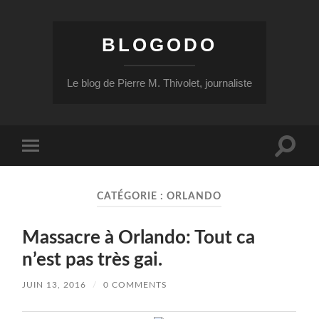
BLOGODO
Le blog de Pierre M. Thivolet, journaliste
Toggle
Toggle
search
mobile
field
menu
CATÉGORIE :
ORLANDO
Massacre à Orlando: Tout ca
n’est pas très gai.
JUIN 13, 2016
/
0 COMMENTS