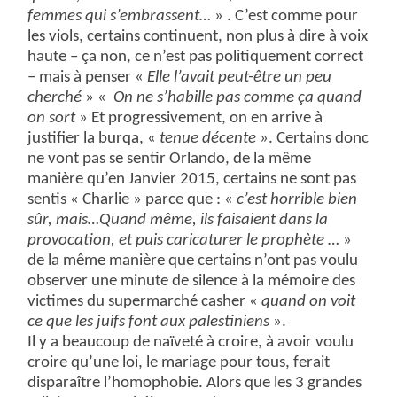
femmes qui s’embrassent…
» . C’est comme pour
les viols, certains continuent, non plus à dire à voix
haute – ça non, ce n’est pas politiquement correct
– mais à penser «
Elle l’avait peut-être un peu
cherché
» «
On ne s’habille pas comme ça quand
on sort
» Et progressivement, on en arrive à
justifier la burqa, «
tenue décente
». Certains donc
ne vont pas se sentir Orlando, de la même
manière qu’en Janvier 2015, certains ne sont pas
sentis « Charlie » parce que : «
c’est horrible bien
sûr, mais…Quand même, ils faisaient dans la
provocation, et puis caricaturer le prophète …
»
de la même manière que certains n’ont pas voulu
observer une minute de silence à la mémoire des
victimes du supermarché casher «
quand on voit
ce que les juifs font aux palestiniens
».
Il y a beaucoup de naïveté à croire, à avoir voulu
croire qu’une loi, le mariage pour tous, ferait
disparaître l’homophobie. Alors que les 3 grandes