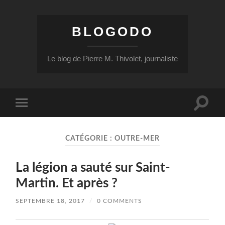
BLOGODO
Le blog de Pierre M. Thivolet, journaliste
Toggle
Toggle
search
mobile
field
menu
CATÉGORIE :
OUTRE-MER
La légion a sauté sur Saint-
Martin. Et après ?
SEPTEMBRE 18, 2017
/
0 COMMENTS