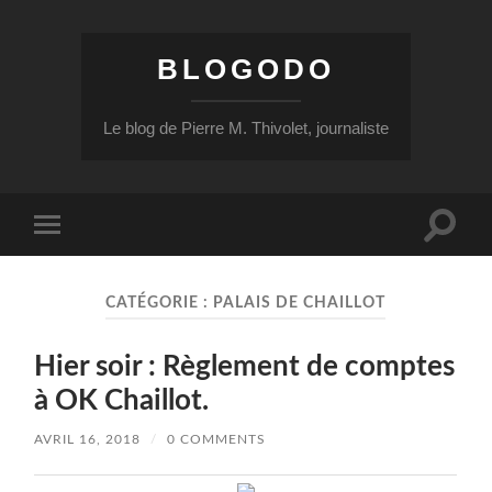
BLOGODO
Le blog de Pierre M. Thivolet, journaliste
Toggle
Toggle
search
mobile
field
menu
CATÉGORIE :
PALAIS DE CHAILLOT
Hier soir : Règlement de comptes
à OK Chaillot.
AVRIL 16, 2018
/
0 COMMENTS