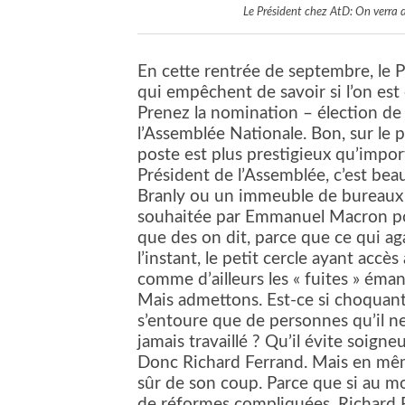
Le Président chez AtD: On verra da
En cette rentrée de septembre, le 
qui empêchent de savoir si l’on est 
Prenez la nomination – élection d
l’Assemblée Nationale. Bon, sur le p
poste est plus prestigieux qu’import
Président de l’Assemblée, c’est be
Branly ou un immeuble de bureaux a
souhaitée par Emmanuel Macron po
que des on dit, parce que ce qui ag
l’instant, le petit cercle ayant accè
comme d’ailleurs les « fuites » éman
Mais admettons. Est-ce si choquant
s’entoure que de personnes qu’il ne 
jamais travaillé ? Qu’il évite soign
Donc Richard Ferrand. Mais en m
sûr de son coup. Parce que si au m
de réformes compliquées, Richard Fe