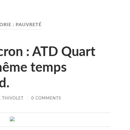
ORIE :
PAUVRETÉ
ron : ATD Quart
même temps
d.
L THIVOLET
/
0 COMMENTS