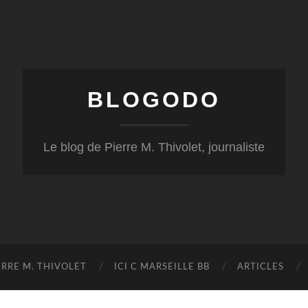
BLOGODO
Le blog de Pierre M. Thivolet, journaliste
RRE M. THIVOLET
ICI C MARSEILLE BB
ARTICLES