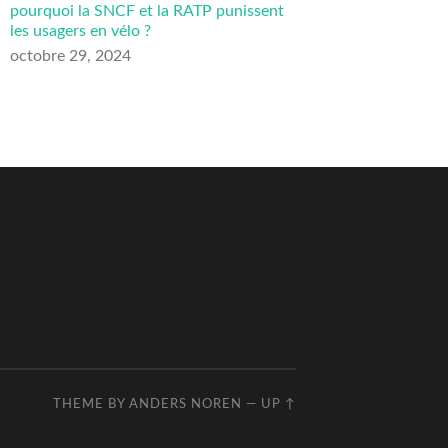
pourquoi la SNCF et la RATP punissent
les usagers en vélo ?
octobre 29, 2024
THEME BY
ANDERS NOREN
—
UP ↑