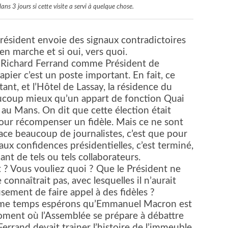
ns 3 jours si cette visite a servi à quelque chose.
Président envoie des signaux contradictoires
en marche et si oui, vers quoi.
e Richard Ferrand comme Président de
apier c’est un poste important. En fait, ce
ant, et l’Hôtel de Lassay, la résidence du
aucoup mieux qu’un appart de fonction Quai
u Mans. On dit que cette élection était
ur récompenser un fidèle. Mais ce ne sont
ace beaucoup de journalistes, c’est que pour
s aux confidences présidentielles, c’est terminé,
ant de tels ou tels collaborateurs.
 ? Vous vouliez quoi ? Que le Président ne
connaîtrait pas, avec lesquelles il n’aurait
eusement de faire appel à des fidèles ?
ême temps espérons qu’Emmanuel Macron est
oment où l’Assemblée se prépare à débattre
rrand devait trainer l’histoire de l’immeuble