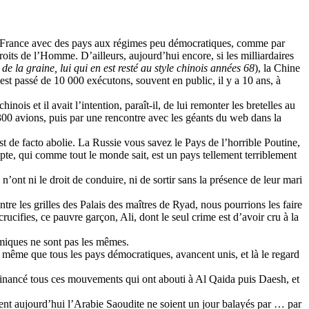
 la France avec des pays aux régimes peu démocratiques, comme par
oits de l’Homme. D’ailleurs, aujourd’hui encore, si les milliardaires
e la graine, lui qui en est resté au style chinois années 68
), la Chine
st passé de 10 000 exécutons, souvent en public, il y a 10 ans, à
s et il avait l’intention, paraît-il, de lui remonter les bretelles au
0 avions, puis par une rencontre avec les géants du web dans la
st de facto abolie. La Russie vous savez le Pays de l’horrible Poutine,
pte, qui comme tout le monde sait, est un pays tellement terriblement
ont ni le droit de conduire, ni de sortir sans la présence de leur mari
re les grilles des Palais des maîtres de Ryad, nous pourrions les faire
rucifies, ce pauvre garçon, Ali, dont le seul crime est d’avoir cru à la
nomiques ne sont pas les mêmes.
t même que tous les pays démocratiques, avancent unis, et là le regard
 a financé tous ces mouvements qui ont abouti à Al Qaida puis Daesh, et
rigent aujourd’hui l’Arabie Saoudite ne soient un jour balayés par … par