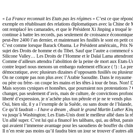
«
La France reconnait les Etats pas les régimes
» C’est ce que répond
exemple en rétablissant des relations diplomatiques avec la Chine de M
ont remplacé les camarades, et que le Président Xi Jinping a troqué le
continue à battre les records, pas seulement de croissance économique
peut-être 2400 l’an dernier, et maintenant les fusillés le sont en petit 
C’est comme lorsque Barack Obama. Le Président américain,, Prix Nobel d
sujet des Droits de homme et du Tibet. Sauf que l’autre a commencé 
Silicone Valley… Les Droits de l’Homme et le Dalaï Lama attendro
Comme d’ailleurs attendra l’abolition de la peine de mort aux Etats-Uni
contre lequel nous menons un embargo rudement efficace ( !) : La preuv
démocratique, avec plusieurs dizaines d’opposants fusillés ou plusieur
On ne compte pas non plus avec l’Arabie Saoudite. Dans le royaume des 
ou père ou frère- on coupe les mains et les têtes à tour de bras. Non!
Mais soyons cyniques et honnêtes, que pourraient nos protestations ? C
changer, pas seulement d’avis, mais de culture, de convictions profondes
liberté d’expression, je n’achète plus ton pétrole et je ne te vends p
Oui, bien sûr, il y a l’exemple de la Suède, ou sans doute de l’Island
Ce qu’il faudrait –
I have a dream , disait le grand Martin Luther Kin
va jusqu’à Washington; Les Etats-Unis dont le meilleur allié dans la r
Un allié super. C’est lui qui a financé les talibans, qui, au début, pa
qui avaient l’immense avantage pour les saoudiens de bouffer du chiit
Il n’en reste pas moins qu’il faudra bien un jour se trouver d’autres al