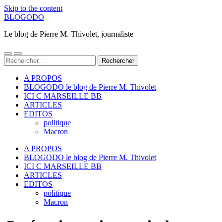
Skip to the content
BLOGODO
Le blog de Pierre M. Thivolet, journaliste
Toggle
Toggle
Rechercher :
mobile
search
menu
field
A PROPOS
BLOGODO le blog de Pierre M. Thivolet
ICI C MARSEILLE BB
ARTICLES
EDITOS
politique
Macron
A PROPOS
BLOGODO le blog de Pierre M. Thivolet
ICI C MARSEILLE BB
ARTICLES
EDITOS
politique
Macron