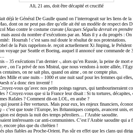
Ali, 21 ans, doit être décapité et crucifié
ait déjà le Général De Gaulle quand on l’interrogeait sur les liens de
ao, dont on ne peut pas dire qu’elle ait été un modèle de respect des Dr
 col Mao contre le costume cravate (
Jacques Séguéla devrait en prendre d
 mais aussi du nombre d’exécutions par an. Mais il y a du progrès : On e
comité: Hourrah ! c’est sans nul doute le résultat de nos protestations.
e la Paix rappelons-le. reçoit actuellement Xi Jinping, le Préident chinoi
son voyage par Seattle et Boeing, auquel il annoncé une commande de 30
nt…
s – 35 exécutions l’an dernier -, alors qu’en Russie, la peine de mort e
e , on l’a privé de nos Mistral, que nous vendons à notre alliée, l’Egy
s centaines, on ne sait plus, quand on aime , on ne compte plus.
Mille et une nuits – 1000 et une nuit sauf pour les femmes qui elles, n’
 Daesh n’a donc rien inventé !
royez-vous qu’avec nos petits poings rageurs, qui tambourineraient cont
 ? Croyez-vous que si la France leur disait : Si tu tortures, décapites, c
lus mes Rafales ? Comment dit-on LOL, en arabe ?
e, qui jouent à être vertueux. Mais pour eux, les enjeux financiers, éco
g
– c’est que toute l’Europe, les Britanniques compris, avancent unis, e
égion est depuis la nuit des temps pétroliers… l’Arabie saoudite.
raissaient intéressants car anti-communistes. C’est l’Arabie saoudite qui
e, encore plus que du chrétien !
liés plus fiables au Proche-Orient. Pas sûr en effet que les clans qui di