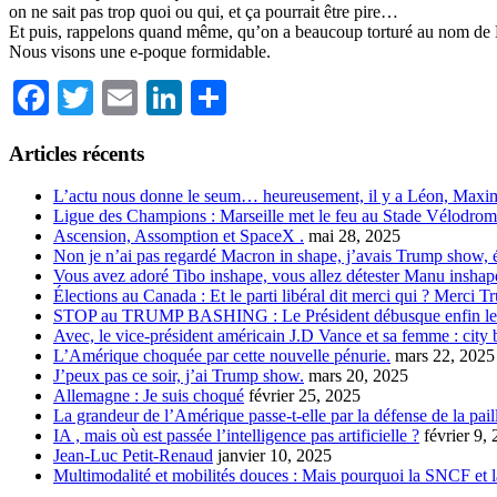
on ne sait pas trop quoi ou qui, et ça pourrait être pire…
Et puis, rappelons quand même, qu’on a beaucoup torturé au nom de Die
Nous visons une e-poque formidable.
Facebook
Twitter
Email
LinkedIn
Partager
Articles récents
L’actu nous donne le seum… heureusement, il y a Léon, Maxim
Ligue des Champions : Marseille met le feu au Stade Vélodrom
Ascension, Assomption et SpaceX .
mai 28, 2025
Non je n’ai pas regardé Macron in shape, j’avais Trump show, é
Vous avez adoré Tibo inshape, vous allez détester Manu inshap
Élections au Canada : Et le parti libéral dit merci qui ? Merci T
STOP au TRUMP BASHING : Le Président débusque enfin les vr
Avec, le vice-président américain J.D Vance et sa femme : city 
L’Amérique choquée par cette nouvelle pénurie.
mars 22, 2025
J’peux pas ce soir, j’ai Trump show.
mars 20, 2025
Allemagne : Je suis choqué
février 25, 2025
La grandeur de l’Amérique passe-t-elle par la défense de la pail
IA , mais où est passée l’intelligence pas artificielle ?
février 9,
Jean-Luc Petit-Renaud
janvier 10, 2025
Multimodalité et mobilités douces : Mais pourquoi la SNCF et l