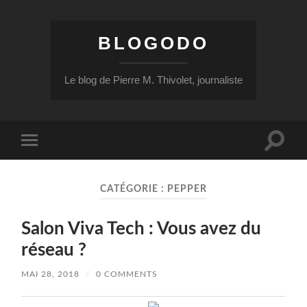
BLOGODO
Le blog de Pierre M. Thivolet, journaliste
Toggle
Toggle
search
mobile
field
menu
CATÉGORIE :
PEPPER
Salon Viva Tech : Vous avez du
réseau ?
MAI 28, 2018
/
0 COMMENTS