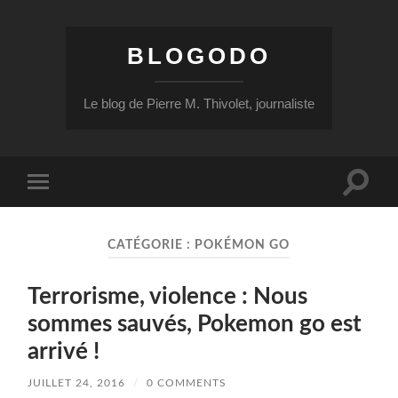
BLOGODO
Le blog de Pierre M. Thivolet, journaliste
Toggle
Toggle
search
mobile
field
menu
CATÉGORIE :
POKÉMON GO
Terrorisme, violence : Nous
sommes sauvés, Pokemon go est
arrivé !
JUILLET 24, 2016
/
0 COMMENTS