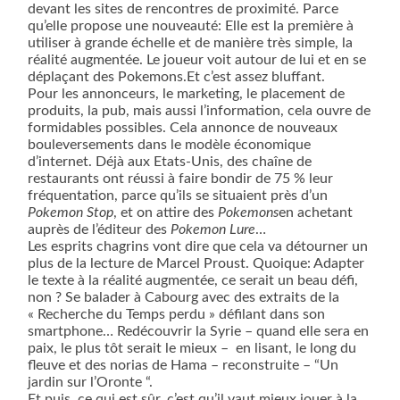
devant les sites de rencontres de proximité. Parce
qu’elle propose une nouveauté: Elle est la première à
utiliser à grande échelle et de manière très simple, la
réalité augmentée. Le joueur voit autour de lui et en se
déplaçant des Pokemons.Et c’est assez bluffant.
Pour les annonceurs, le marketing, le placement de
produits, la pub, mais aussi l’information, cela ouvre de
formidables possibles. Cela annonce de nouveaux
bouleversements dans le modèle économique
d’internet. Déjà aux Etats-Unis, des chaîne de
restaurants ont réussi à faire bondir de 75 % leur
fréquentation, parce qu’ils se situaient près d’un
Pokemon Stop
, et on attire des
Pokemons
en achetant
auprès de l’éditeur des
Pokemon Lure
…
Les esprits chagrins vont dire que cela va détourner un
plus de la lecture de Marcel Proust. Quoique: Adapter
le texte à la réalité augmentée, ce serait un beau défi,
non ? Se balader à Cabourg avec des extraits de la
« Recherche du Temps perdu » défilant dans son
smartphone… Redécouvrir la Syrie – quand elle sera en
paix, le plus tôt serait le mieux –
en lisant, le long du
fleuve et des norias de Hama – reconstruite – “Un
jardin sur l’Oronte “.
Et puis, ce qui est sûr, c’est qu’il vaut mieux jouer à la