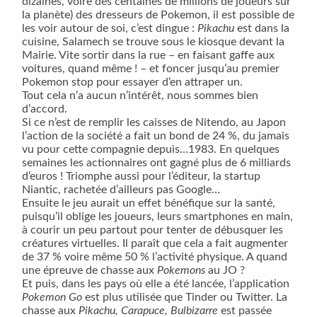
dizaines, voire des centaines de millions de joueurs sur
la planète) des dresseurs de Pokemon, il est possible de
les voir autour de soi, c’est dingue :
Pikachu
est dans la
cuisine, Salamech se trouve sous le kiosque devant la
Mairie. Vite sortir dans la rue – en faisant gaffe aux
voitures, quand même ! – et foncer jusqu’au premier
Pokemon stop pour essayer d’en attraper un.
Tout cela n’a aucun n’intérêt, nous sommes bien
d’accord.
Si ce n’est de remplir les caisses de Nitendo, au Japon
l’action de la société a fait un bond de 24 %, du jamais
vu pour cette compagnie depuis…1983. En quelques
semaines les actionnaires ont gagné plus de 6 milliards
d’euros ! Triomphe aussi pour l’éditeur, la startup
Niantic, rachetée d’ailleurs pas Google…
Ensuite le jeu aurait un effet bénéfique sur la santé,
puisqu’il oblige les joueurs, leurs smartphones en main,
à courir un peu partout pour tenter de débusquer les
créatures virtuelles. Il paraît que cela a fait augmenter
de 37 % voire même 50 % l’activité physique. A quand
une épreuve de chasse aux
Pokemons
au JO ?
Et puis, dans les pays où elle a été lancée, l’application
Pokemon Go
est plus utilisée que Tinder ou Twitter. La
chasse aux
Pikachu, Carapuce, Bulbizarre
est passée