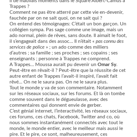
il de mauvais moments dans le Square Albert-Camus à
Trappes ?
Comment ne pas être atterré par cette vie en-devenir,
fauchée par on ne sait quoi, on ne sait qui ?
On entend des témoignages: C’était un bon garçon. Un
collégien sympa. Pas sage comme une image, mais un
ado normal, plein de rêves, sans doute. Il aimait le foot,
il s’engageait dans des assoc… Il n’était «
pas connu des
services de police
» ; un ado comme des milliers
d’autres ; sa famille ; ses proches ; ses copains ; ses
enseignants ; personne à Trappes ne comprend.
A Trappes… Moussa aurait pu devenir un
Omar Sy
.
Peut-être en rêvait-il ? Peut-être que la réussite de cet
autre enfant de Trappes l’avait-il inspiré, l’avait fait
rêvé… On ne le saura pas. On ne le saura plus.
Tout le monde y va de son commentaire. Notamment
sur les réseaux sociaux, sur les forums. Et là on tombe
comme souvent dans le dégueulasse, avec des
commentaires qui donnent envie de gerber.
C’est génial internet, l’interactivité, les réseaux sociaux,
ces forums, ces chats, Facebook, Twitter and co, où
nous sommes instantanément connectés avec tout le
monde, le monde entier, avec le meilleur mais aussi le
pire. Et le pire, ce sont, malheureusement, ces