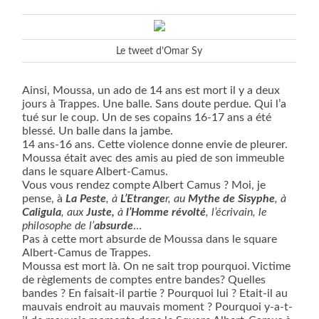
Le tweet d’Omar Sy
Ainsi, Moussa, un ado de 14 ans est mort il y a deux
jours à Trappes. Une balle. Sans doute perdue. Qui l’a
tué sur le coup. Un de ses copains 16-17 ans a été
blessé. Un balle dans la jambe.
14 ans-16 ans. Cette violence donne envie de pleurer.
Moussa était avec des amis au pied de son immeuble
dans le square Albert-Camus.
Vous vous rendez compte Albert Camus ? Moi, je
pense, à
La Peste
, à
L’Etrange
r, au
Mythe de Sisyphe
, à
Caligula
, aux
Juste,
à
l’Homme révolté
, l’écrivain, le
philosophe de l’
absurde
…
Pas à cette mort absurde de Moussa dans le square
Albert-Camus de Trappes.
Moussa est mort là. On ne sait trop pourquoi. Victime
de règlements de comptes entre bandes? Quelles
bandes ? En faisait-il partie ? Pourquoi lui ? Etait-il au
mauvais endroit au mauvais moment ? Pourquoi y-a-t-