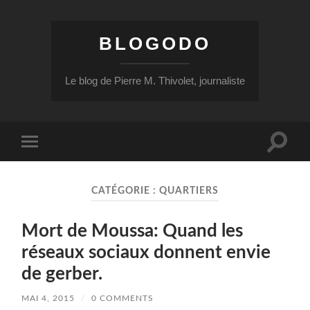
BLOGODO
Le blog de Pierre M. Thivolet, journaliste
Toggle
Toggle
search
mobile
field
menu
CATÉGORIE :
QUARTIERS
Mort de Moussa: Quand les
réseaux sociaux donnent envie
de gerber.
MAI 4, 2015
/
0 COMMENTS