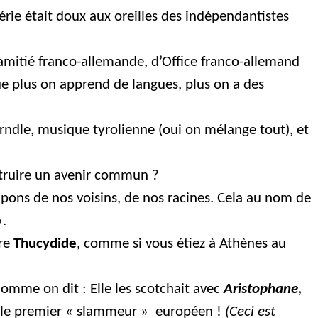
érie était doux aux oreilles des indépendantistes
’amitié franco-allemande, d’Office franco-allemand
 que plus on apprend de langues, plus on a des
irndle, musique tyrolienne (oui on mélange tout), et
truire un avenir commun ?
ons de nos voisins, de nos racines. Cela au nom de
.
vre
Thucydide
, comme si vous étiez à Athènes au
comme on dit : Elle les scotchait avec
Aristophane,
s le premier « slammeur »
européen !
(Ceci est