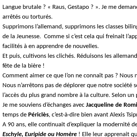
Langue brutale ? « Raus, Gestapo ? ». Je me demande 
arrêtés ou torturés.
Supprimons l’allemand, supprimons les classes bilin
de la Jeunesse.
Comme si c’est cela qui freinait l’ap
facilités à en apprendre de nouvelles.
Et puis, cultivons les clichés. Réduisons les allema
fête de la bière !
Comment aimer ce que l’on ne connaît pas ? Nous n
Nous n’arrêtons pas de déplorer que notre société
l’accès du plus grand nombre à la culture. Selon un 
Je me souviens d’échanges avec
Jacqueline de Romi
temps de
Périclès
, c’est-à-dire bien avant Alexis Ts
A 90 ans, elle continuait d’expliquer la modernité d
Eschyle, Euripide ou Homère
! Elle leur apprenait q