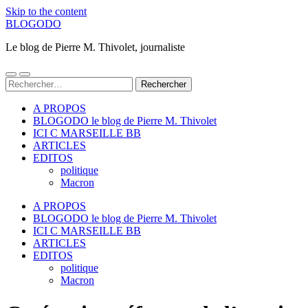
Skip to the content
BLOGODO
Le blog de Pierre M. Thivolet, journaliste
Toggle
Toggle
Rechercher :
mobile
search
menu
field
A PROPOS
BLOGODO le blog de Pierre M. Thivolet
ICI C MARSEILLE BB
ARTICLES
EDITOS
politique
Macron
A PROPOS
BLOGODO le blog de Pierre M. Thivolet
ICI C MARSEILLE BB
ARTICLES
EDITOS
politique
Macron