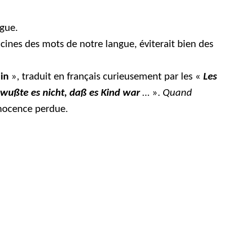
ogue.
cines des mots de notre langue, éviterait bien des
lin
», traduit en français curieusement par les «
Les
wußte es nicht, daß es Kind war
…
».
Quand
nnocence perdue.