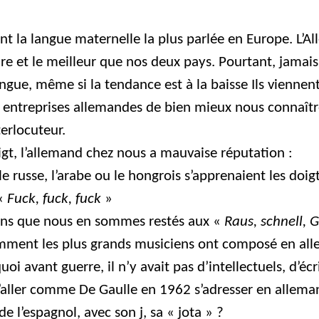
ent la langue maternelle la plus parlée en Europe. L’
e et le meilleur que nos deux pays. Pourtant, jamais 
e, même si la tendance est à la baisse Ils viennent d
 entreprises allemandes de bien mieux nous connaîtr
erlocuteur.
igt, l’allemand chez nous a mauvaise réputation :
le russe, l’arabe ou le hongrois s’apprenaient les doig
 «
Fuck, fuck, fuck
»
70 ans que nous en sommes restés aux «
Raus, schnell,
comment les plus grands musiciens ont composé en al
oi avant guerre, il n’y avait pas d’intellectuels, d’éc
d’aller comme De Gaulle en 1962 s’adresser en allem
e l’espagnol, avec son j, sa « jota » ?