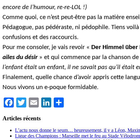
encore de l’humour, re-re-LOL !)
Comme quoi, ce n’est peut-être pas la matière ense
Pédagogue, pas pédéraste, ni pédophile. Tiens voilà
confusions et des raccourcis.
Pour me consoler, je vais revoir «
Der Himmel über 
ailes du désir
» et qui commence par la chanson de 
l’enfant était un enfant, il ne savait pas qu’il était 
Finalement, quelle chance d’avoir appris cette langue
Nous vivons un e-poque formidable.
Facebook
Twitter
Email
LinkedIn
Partager
Articles récents
L’actu nous donne le seum… heureusement, il y a Léon, Maxim
Ligue des Champions : Marseille met le feu au Stade Vélodrom