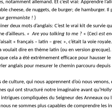
ues, notamment allemand. Et c’est vrai: Apprendre l’al
le cheese, de nuggets, de burger; de hamburger. Il p
ur germaniste !
)
iner deux mots d’anglais: C’est le vrai kit de survie 
e d’ailleurs.
« Are you talking to me ?
« (Ceci
est en
faisait « français – latin – grec », c’était la voie roya
a voulait dire en thème latin (ou en version grecque). M
sûr que cela a été extrêmement efficace pour hausser l
parler anglais pour mesurer le chemin parcouru depuis 
 de culture, qui nous apprennent d’où nous venons, d
ythes qui ont structuré notre imaginaire avant qu’Ho
 intrigues compliquées du Seigneur des Anneaux ou la
 nous ne sommes plus capables de comprendre les insc